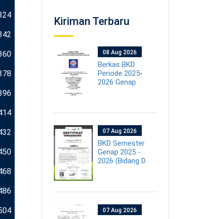
324
Kiriman Terbaru
342
08 Aug 2026
360
Berkas BKD
378
Periode 2025-
2026 Genap
396
414
432
07 Aug 2026
BKD Semester
450
Genap 2025 -
2026 (Bidang D
468
486
504
07 Aug 2026