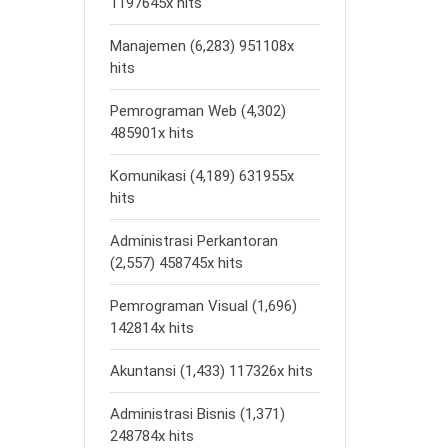
1197645x hits
Manajemen (6,283) 951108x
hits
Pemrograman Web (4,302)
485901x hits
Komunikasi (4,189) 631955x
hits
Administrasi Perkantoran
(2,557) 458745x hits
Pemrograman Visual (1,696)
142814x hits
Akuntansi (1,433) 117326x hits
Administrasi Bisnis (1,371)
248784x hits