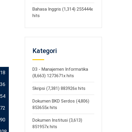
Bahasa Inggris (1,314) 255444x
hits
Kategori
D3 - Manajemen Informatika
18
(8,663) 1273671x hits
36
Skripsi (7,381) 883926x hits
54
Dokumen BKD Serdos (4,806)
853655x hits
72
90
Dokumen Institusi (3,613)
851957x hits
108