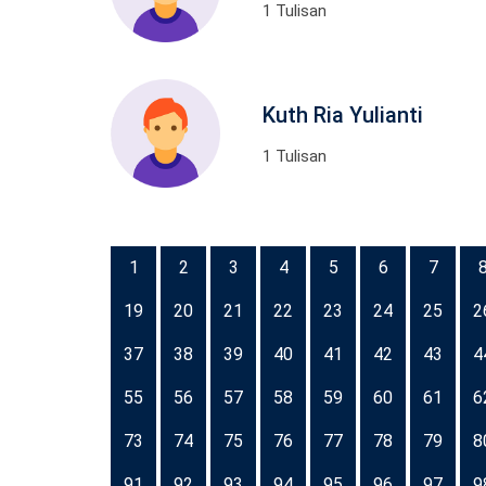
1 Tulisan
Kuth Ria Yulianti
1 Tulisan
1
2
3
4
5
6
7
19
20
21
22
23
24
25
2
37
38
39
40
41
42
43
4
55
56
57
58
59
60
61
6
73
74
75
76
77
78
79
8
91
92
93
94
95
96
97
9