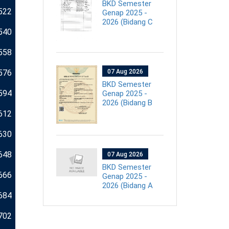
BKD Semester
522
Genap 2025 -
2026 (Bidang C
540
558
576
07 Aug 2026
BKD Semester
594
Genap 2025 -
2026 (Bidang B
612
630
648
07 Aug 2026
BKD Semester
666
Genap 2025 -
2026 (Bidang A
684
702