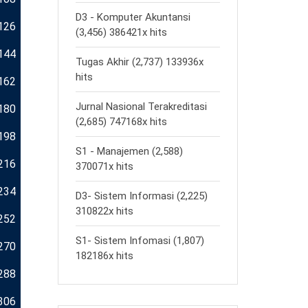
D3 - Komputer Akuntansi
126
(3,456) 386421x hits
144
Tugas Akhir (2,737) 133936x
hits
162
Jurnal Nasional Terakreditasi
180
(2,685) 747168x hits
198
S1 - Manajemen (2,588)
216
370071x hits
234
D3- Sistem Informasi (2,225)
310822x hits
252
S1- Sistem Infomasi (1,807)
270
182186x hits
288
306