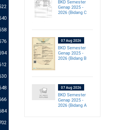
BKD Semester
522
Genap 2025 -
2026 (Bidang C
540
558
576
07 Aug 2026
BKD Semester
594
Genap 2025 -
2026 (Bidang B
612
630
648
07 Aug 2026
BKD Semester
666
Genap 2025 -
2026 (Bidang A
684
702