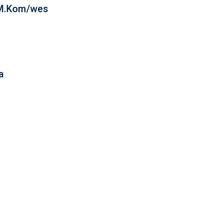
 M.Kom/wes
a