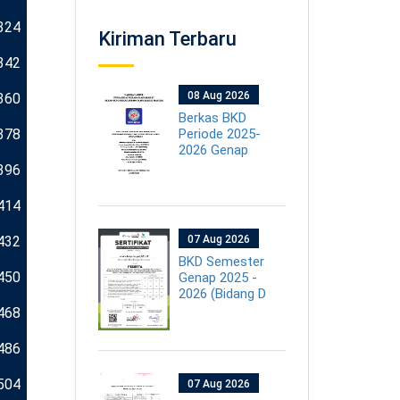
324
Kiriman Terbaru
342
08 Aug 2026
360
Berkas BKD
378
Periode 2025-
2026 Genap
396
414
432
07 Aug 2026
BKD Semester
450
Genap 2025 -
2026 (Bidang D
468
486
504
07 Aug 2026