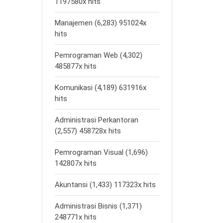
1197580x hits
Manajemen (6,283) 951024x
hits
Pemrograman Web (4,302)
485877x hits
Komunikasi (4,189) 631916x
hits
Administrasi Perkantoran
(2,557) 458728x hits
Pemrograman Visual (1,696)
142807x hits
Akuntansi (1,433) 117323x hits
Administrasi Bisnis (1,371)
248771x hits