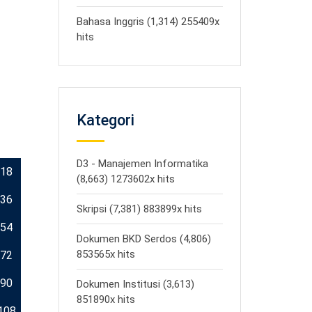
Bahasa Inggris (1,314) 255409x
hits
Kategori
D3 - Manajemen Informatika
18
(8,663) 1273602x hits
36
Skripsi (7,381) 883899x hits
54
Dokumen BKD Serdos (4,806)
853565x hits
72
90
Dokumen Institusi (3,613)
851890x hits
108