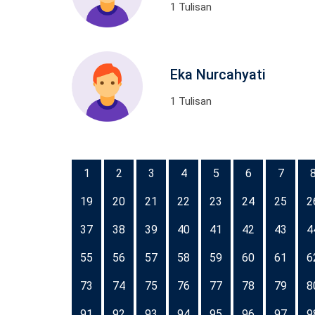
1 Tulisan
Eka Nurcahyati
1 Tulisan
1
2
3
4
5
6
7
19
20
21
22
23
24
25
2
37
38
39
40
41
42
43
4
55
56
57
58
59
60
61
6
73
74
75
76
77
78
79
8
91
92
93
94
95
96
97
9