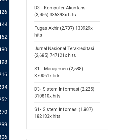
D3 - Komputer Akuntansi
126
(3,456) 386398x hits
144
Tugas Akhir (2,737) 133929x
hits
162
Jurnal Nasional Terakreditasi
180
(2,685) 747121x hits
198
S1 - Manajemen (2,588)
216
370061x hits
234
D3- Sistem Informasi (2,225)
310810x hits
252
S1- Sistem Infomasi (1,807)
270
182183x hits
288
306