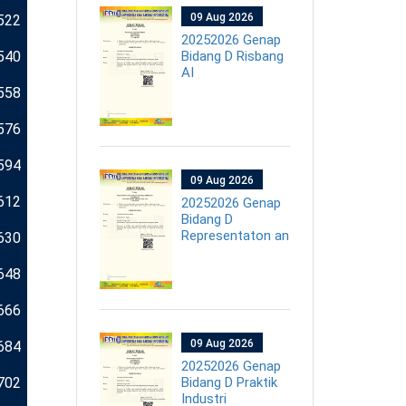
09 Aug 2026
522
20252026 Genap
540
Bidang D Risbang
AI
558
576
594
09 Aug 2026
612
20252026 Genap
Bidang D
Representaton an
630
648
666
09 Aug 2026
684
20252026 Genap
702
Bidang D Praktik
Industri