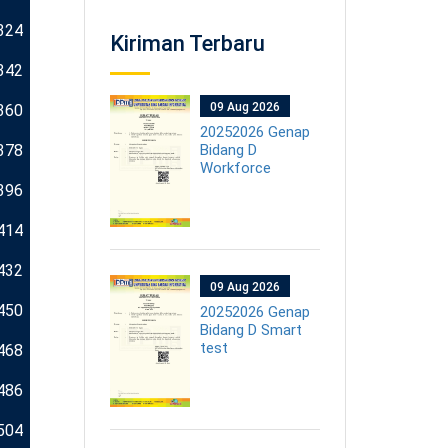
324
Kiriman Terbaru
342
09 Aug 2026
360
20252026 Genap
378
Bidang D
Workforce
396
414
432
09 Aug 2026
450
20252026 Genap
Bidang D Smart
test
468
486
504