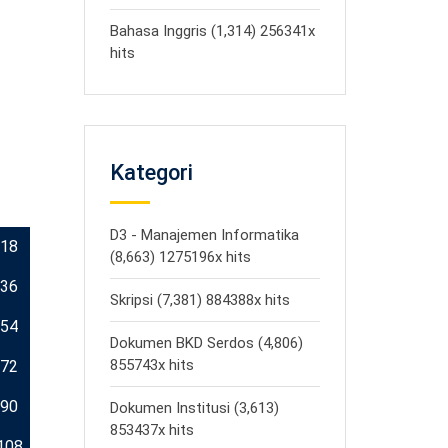
Bahasa Inggris (1,314) 256341x
hits
Kategori
D3 - Manajemen Informatika
18
(8,663) 1275196x hits
36
Skripsi (7,381) 884388x hits
54
Dokumen BKD Serdos (4,806)
855743x hits
72
90
Dokumen Institusi (3,613)
853437x hits
108