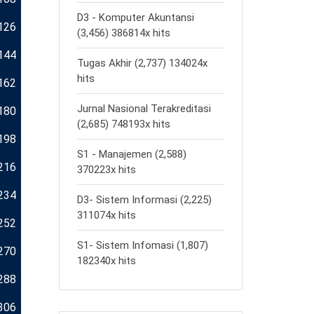
D3 - Komputer Akuntansi
126
(3,456) 386814x hits
144
Tugas Akhir (2,737) 134024x
hits
162
Jurnal Nasional Terakreditasi
180
(2,685) 748193x hits
198
S1 - Manajemen (2,588)
216
370223x hits
234
D3- Sistem Informasi (2,225)
311074x hits
252
S1- Sistem Infomasi (1,807)
270
182340x hits
288
306