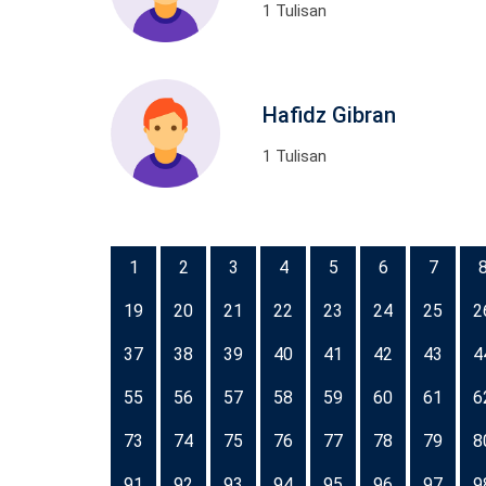
1 Tulisan
Hafidz Gibran
1 Tulisan
1
2
3
4
5
6
7
19
20
21
22
23
24
25
2
37
38
39
40
41
42
43
4
55
56
57
58
59
60
61
6
73
74
75
76
77
78
79
8
91
92
93
94
95
96
97
9