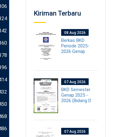
306
Kiriman Terbaru
324
342
08 Aug 2026
Berkas BKD
360
Periode 2025-
2026 Genap
378
396
414
07 Aug 2026
BKD Semester
432
Genap 2025 -
2026 (Bidang D
450
468
486
07 Aug 2026