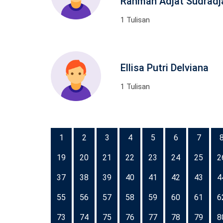
Rahman Adjat Sudradj
1 Tulisan
Ellisa Putri Delviana
1 Tulisan
1
2
3
4
5
6
7
19
20
21
22
23
24
25
2
37
38
39
40
41
42
43
4
55
56
57
58
59
60
61
6
73
74
75
76
77
78
79
8