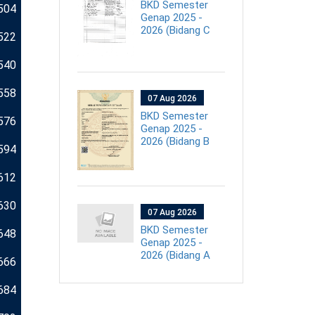
BKD Semester
504
Genap 2025 -
2026 (Bidang C
522
540
558
07 Aug 2026
BKD Semester
576
Genap 2025 -
2026 (Bidang B
594
612
630
07 Aug 2026
BKD Semester
648
Genap 2025 -
2026 (Bidang A
666
684