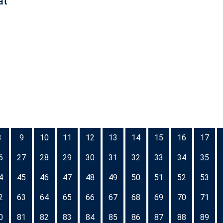
at
8
9
10
11
12
13
14
15
16
17
6
27
28
29
30
31
32
33
34
35
4
45
46
47
48
49
50
51
52
53
2
63
64
65
66
67
68
69
70
71
0
81
82
83
84
85
86
87
88
89