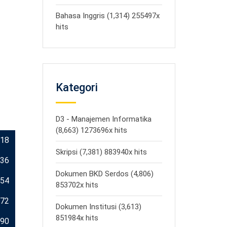
Bahasa Inggris (1,314) 255497x
hits
Kategori
D3 - Manajemen Informatika
(8,663) 1273696x hits
18
Skripsi (7,381) 883940x hits
36
Dokumen BKD Serdos (4,806)
54
853702x hits
72
Dokumen Institusi (3,613)
851984x hits
90