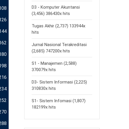
D3 - Komputer Akuntansi
108
(3,456) 386430x hits
126
Tugas Akhir (2,737) 133944x
144
hits
162
Jurnal Nasional Terakreditasi
(2,685) 747200x hits
180
S1 - Manajemen (2,588)
198
370079x hits
216
D3- Sistem Informasi (2,225)
310830x hits
234
252
S1- Sistem Infomasi (1,807)
182199x hits
270
288