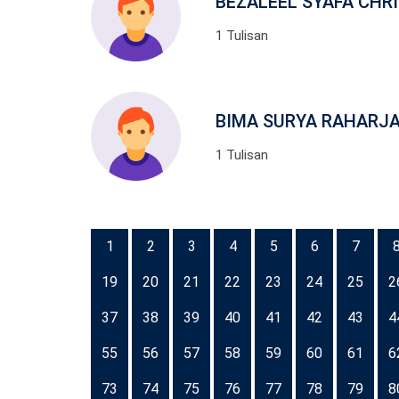
BEZALEEL SYAFA CHR
1 Tulisan
BIMA SURYA RAHARJ
1 Tulisan
1
2
3
4
5
6
7
19
20
21
22
23
24
25
2
37
38
39
40
41
42
43
4
55
56
57
58
59
60
61
6
73
74
75
76
77
78
79
8