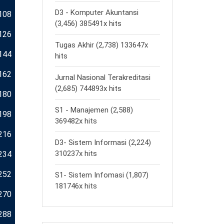
D3 - Komputer Akuntansi
108
(3,456) 385491x hits
126
Tugas Akhir (2,738) 133647x
144
hits
162
Jurnal Nasional Terakreditasi
(2,685) 744893x hits
180
S1 - Manajemen (2,588)
198
369482x hits
216
D3- Sistem Informasi (2,224)
310237x hits
234
252
S1- Sistem Infomasi (1,807)
181746x hits
270
288