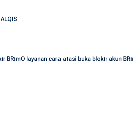
BALQIS
𝐢r BR𝐢mO layanan car𝗮 atasi buka blok𝐢r akun BR