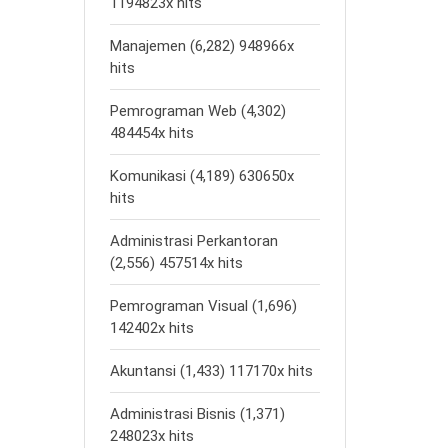
1194823x hits
Manajemen (6,282) 948966x
hits
Pemrograman Web (4,302)
484454x hits
Komunikasi (4,189) 630650x
hits
Administrasi Perkantoran
(2,556) 457514x hits
Pemrograman Visual (1,696)
142402x hits
Akuntansi (1,433) 117170x hits
Administrasi Bisnis (1,371)
248023x hits