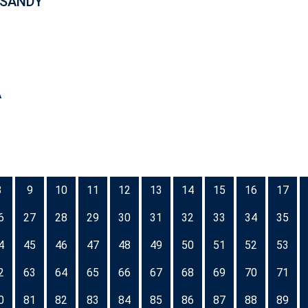
ISANDY
A
8
9
10
11
12
13
14
15
16
17
6
27
28
29
30
31
32
33
34
35
4
45
46
47
48
49
50
51
52
53
2
63
64
65
66
67
68
69
70
71
0
81
82
83
84
85
86
87
88
89