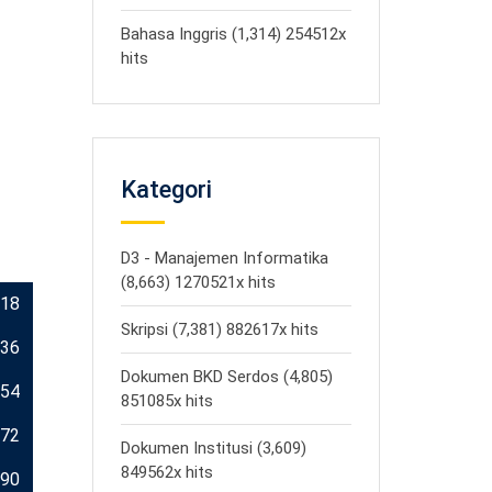
Bahasa Inggris (1,314) 254512x
hits
Kategori
D3 - Manajemen Informatika
(8,663) 1270521x hits
18
Skripsi (7,381) 882617x hits
36
Dokumen BKD Serdos (4,805)
54
851085x hits
72
Dokumen Institusi (3,609)
849562x hits
90