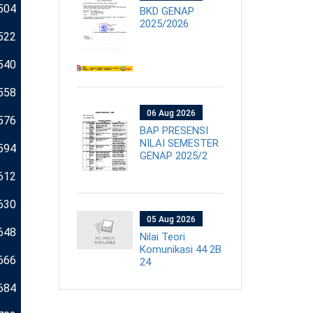
504
BKD GENAP
2025/2026
522
540
558
06 Aug 2026
576
BAP PRESENSI
NILAI SEMESTER
594
GENAP 2025/2
612
630
05 Aug 2026
648
Nilai Teori
Komunikasi 44 2B
666
24
684