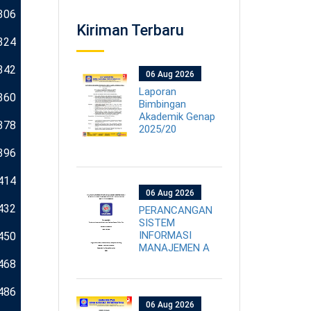
306
Kiriman Terbaru
324
342
06 Aug 2026
Laporan
360
Bimbingan
Akademik Genap
378
2025/20
396
414
06 Aug 2026
432
PERANCANGAN
SISTEM
INFORMASI
450
MANAJEMEN A
468
486
06 Aug 2026