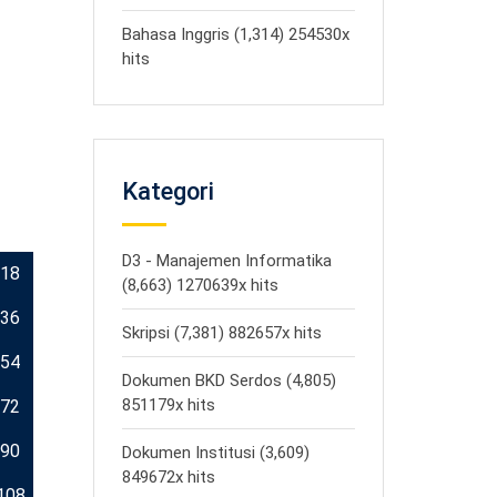
Bahasa Inggris (1,314) 254530x
hits
Kategori
D3 - Manajemen Informatika
18
(8,663) 1270639x hits
36
Skripsi (7,381) 882657x hits
54
Dokumen BKD Serdos (4,805)
851179x hits
72
90
Dokumen Institusi (3,609)
849672x hits
108