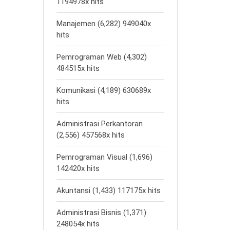
1194978x hits
Manajemen (6,282) 949040x
hits
Pemrograman Web (4,302)
484515x hits
Komunikasi (4,189) 630689x
hits
Administrasi Perkantoran
(2,556) 457568x hits
Pemrograman Visual (1,696)
142420x hits
Akuntansi (1,433) 117175x hits
Administrasi Bisnis (1,371)
248054x hits