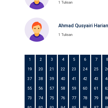
1 Tulisan
Ahmad Qusyairi Haria
1 Tulisan
1
2
3
4
5
6
7
19
20
21
22
23
24
25
2
37
38
39
40
41
42
43
4
55
56
57
58
59
60
61
6
73
74
75
76
77
78
79
8
91
92
93
94
95
96
97
9