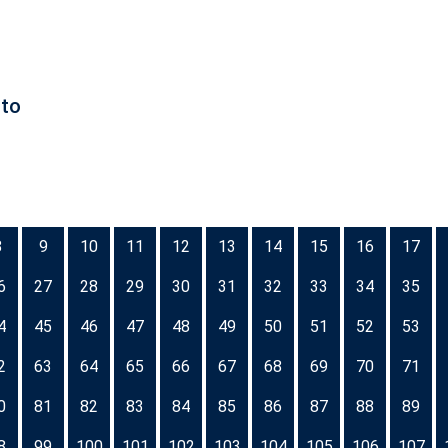
nto
8
9
10
11
12
13
14
15
16
17
6
27
28
29
30
31
32
33
34
35
4
45
46
47
48
49
50
51
52
53
2
63
64
65
66
67
68
69
70
71
0
81
82
83
84
85
86
87
88
89
8
99
100
101
102
103
104
105
106
107