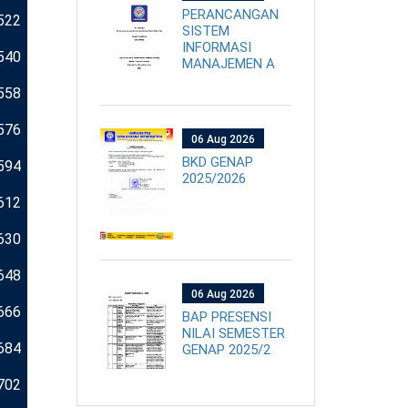
PERANCANGAN
522
SISTEM
INFORMASI
540
MANAJEMEN A
558
576
06 Aug 2026
BKD GENAP
594
2025/2026
612
630
648
06 Aug 2026
666
BAP PRESENSI
NILAI SEMESTER
684
GENAP 2025/2
702