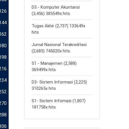
D3 - Komputer Akuntansi
126
(3,456) 385549x hits
144
Tugas Akhir (2,737) 133649x
hits
162
Jurnal Nasional Terakreditasi
180
(2,685) 745020x hits
198
S1 - Manajemen (2,588)
216
369499x hits
234
D3- Sistem Informasi (2,225)
310265x hits
252
S1- Sistem Infomasi (1,807)
270
181758x hits
288
306