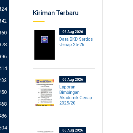
324
Kiriman Terbaru
342
06 Aug 2026
360
Data BKD Serdos
378
Genap 25-26
396
414
432
06 Aug 2026
Laporan
450
Bimbingan
Akademik Genap
2025/20
468
486
504
06 Aug 2026