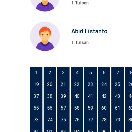
1 Tulisan
Abid Listanto
1 Tulisan
1
2
3
4
5
6
7
19
20
21
22
23
24
25
2
37
38
39
40
41
42
43
4
55
56
57
58
59
60
61
6
73
74
75
76
77
78
79
8
91
92
93
94
95
96
97
9