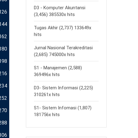
D3 - Komputer Akuntansi
126
(3,456) 385530x hits
144
Tugas Akhir (2,737) 133649x
hits
162
Jurnal Nasional Terakreditasi
180
(2,685) 745000x hits
198
S1 - Manajemen (2,588)
216
369496x hits
234
D3- Sistem Informasi (2,225)
310261x hits
252
S1- Sistem Infomasi (1,807)
270
181756x hits
288
306