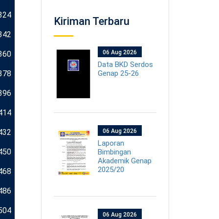
324
Kiriman Terbaru
342
06 Aug 2026
360
Data BKD Serdos
378
Genap 25-26
396
414
432
06 Aug 2026
Laporan
450
Bimbingan
Akademik Genap
2025/20
468
486
504
06 Aug 2026