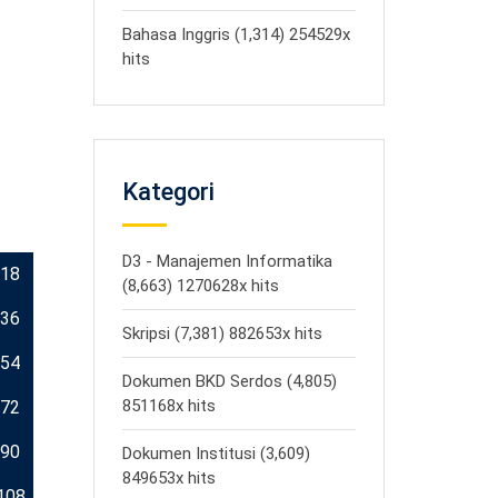
Bahasa Inggris (1,314) 254529x
hits
Kategori
D3 - Manajemen Informatika
18
(8,663) 1270628x hits
36
Skripsi (7,381) 882653x hits
54
Dokumen BKD Serdos (4,805)
851168x hits
72
90
Dokumen Institusi (3,609)
849653x hits
108