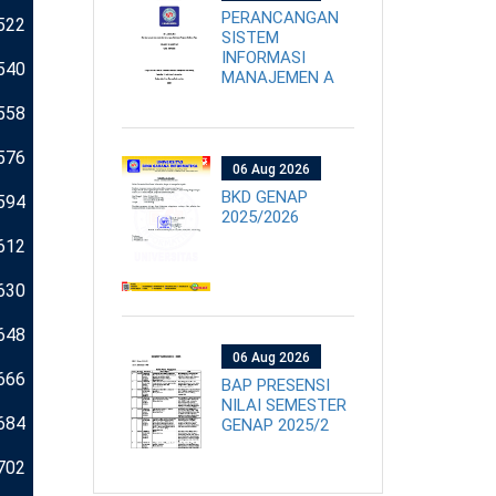
PERANCANGAN
522
SISTEM
INFORMASI
540
MANAJEMEN A
558
576
06 Aug 2026
BKD GENAP
594
2025/2026
612
630
648
06 Aug 2026
666
BAP PRESENSI
NILAI SEMESTER
684
GENAP 2025/2
702