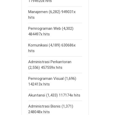
1194920x hits
Manajemen (6,282) 949031x
hits
Pemrograman Web (4,302)
484497x hits
Komunikasi (4,189) 630686x
hits
Administrasi Perkantoran
(2,556) 457559x hits
Pemrograman Visual (1,696)
142413x hits
Akuntansi (1,433) 117174x hits
Administrasi Bisnis (1,371)
248048x hits