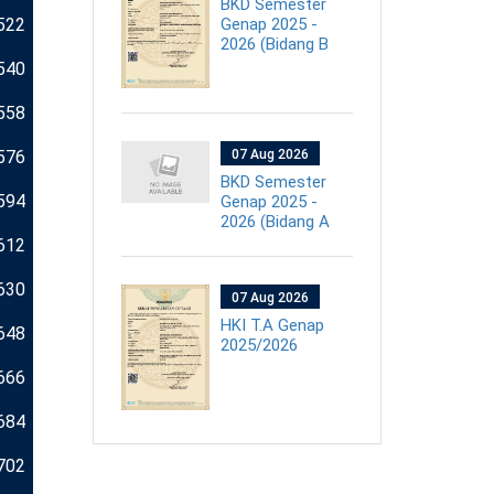
BKD Semester
Genap 2025 -
522
2026 (Bidang B
540
558
576
07 Aug 2026
BKD Semester
594
Genap 2025 -
2026 (Bidang A
612
630
07 Aug 2026
HKI T.A Genap
648
2025/2026
666
684
702