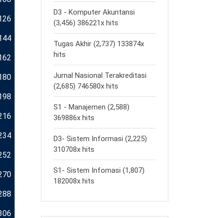
D3 - Komputer Akuntansi
126
(3,456) 386221x hits
144
Tugas Akhir (2,737) 133874x
hits
162
Jurnal Nasional Terakreditasi
180
(2,685) 746580x hits
198
S1 - Manajemen (2,588)
216
369886x hits
234
D3- Sistem Informasi (2,225)
310708x hits
252
S1- Sistem Infomasi (1,807)
270
182008x hits
288
306