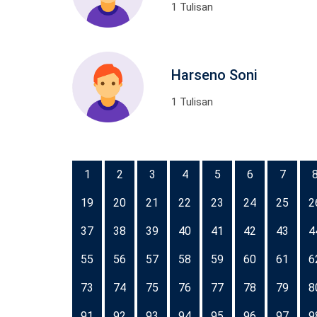
1 Tulisan
Harseno Soni
1 Tulisan
1
2
3
4
5
6
7
19
20
21
22
23
24
25
2
37
38
39
40
41
42
43
4
55
56
57
58
59
60
61
6
73
74
75
76
77
78
79
8
91
92
93
94
95
96
97
9