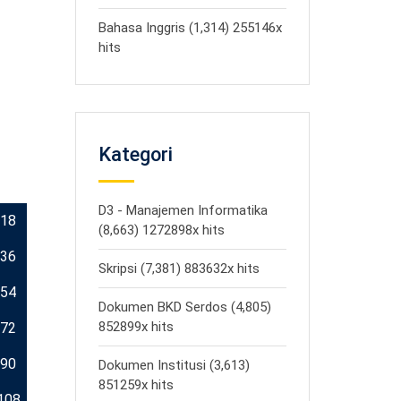
Bahasa Inggris (1,314) 255146x
hits
Kategori
D3 - Manajemen Informatika
18
(8,663) 1272898x hits
36
Skripsi (7,381) 883632x hits
54
Dokumen BKD Serdos (4,805)
852899x hits
72
90
Dokumen Institusi (3,613)
851259x hits
108