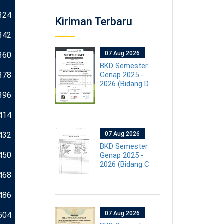
324
Kiriman Terbaru
342
07 Aug 2026
360
BKD Semester
378
Genap 2025 -
2026 (Bidang D
396
414
432
07 Aug 2026
BKD Semester
450
Genap 2025 -
2026 (Bidang C
468
486
07 Aug 2026
504