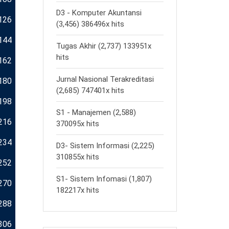
D3 - Komputer Akuntansi
126
(3,456) 386496x hits
144
Tugas Akhir (2,737) 133951x
hits
162
Jurnal Nasional Terakreditasi
180
(2,685) 747401x hits
198
S1 - Manajemen (2,588)
216
370095x hits
234
D3- Sistem Informasi (2,225)
310855x hits
252
S1- Sistem Infomasi (1,807)
270
182217x hits
288
306