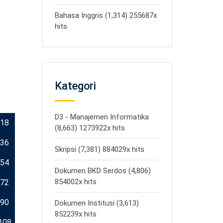
Bahasa Inggris (1,314) 255687x
hits
Kategori
D3 - Manajemen Informatika
18
(8,663) 1273922x hits
36
Skripsi (7,381) 884029x hits
54
Dokumen BKD Serdos (4,806)
854002x hits
72
90
Dokumen Institusi (3,613)
852239x hits
108