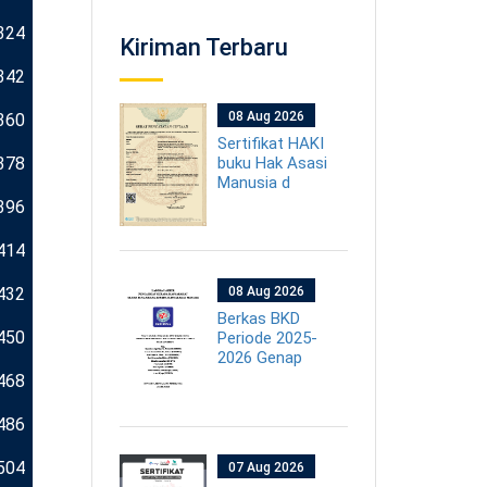
324
Kiriman Terbaru
342
08 Aug 2026
360
Sertifikat HAKI
378
buku Hak Asasi
Manusia d
396
414
432
08 Aug 2026
Berkas BKD
450
Periode 2025-
2026 Genap
468
486
504
07 Aug 2026