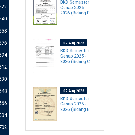
BKD Semester
522
Genap 2025 -
2026 (Bidang D
540
558
576
07 Aug 2026
BKD Semester
594
Genap 2025 -
2026 (Bidang C
612
630
648
07 Aug 2026
BKD Semester
666
Genap 2025 -
2026 (Bidang B
684
702