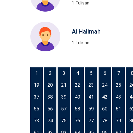
1 Tulisan
Ai Halimah
1 Tulisan
1
2
3
4
5
6
7
19
20
21
22
23
24
25
2
37
38
39
40
41
42
43
4
55
56
57
58
59
60
61
6
73
74
75
76
77
78
79
8
91
92
93
94
95
96
97
9