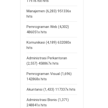
1197876x hits
Manajemen (6,283) 951336x
hits
Pemrograman Web (4,302)
486051x hits
Komunikasi (4,189) 632080x
hits
Administrasi Perkantoran
(2,557) 458867x hits
Pemrograman Visual (1,696)
142868x hits
Akuntansi (1,433) 117337x hits
Administrasi Bisnis (1,371)
248841x hits