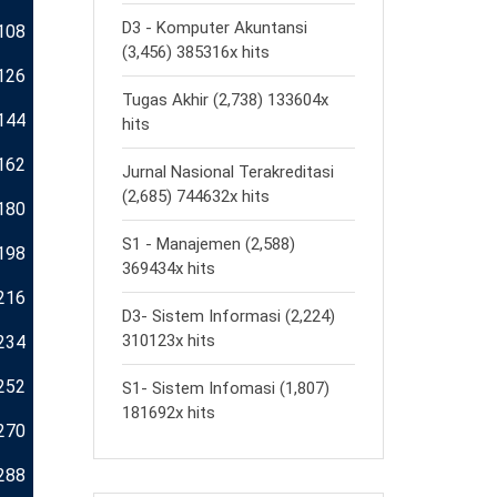
D3 - Komputer Akuntansi
108
(3,456) 385316x hits
126
Tugas Akhir (2,738) 133604x
144
hits
162
Jurnal Nasional Terakreditasi
(2,685) 744632x hits
180
S1 - Manajemen (2,588)
198
369434x hits
216
D3- Sistem Informasi (2,224)
310123x hits
234
252
S1- Sistem Infomasi (1,807)
181692x hits
270
288