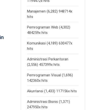
1194472x hits
Manajemen (6,282) 948714x
hits
Pemrograman Web (4,302)
484259x hits
in
Komunikasi (4,189) 630477x
hits
Administrasi Perkantoran
(2,556) 457399x hits
Pemrograman Visual (1,696)
142360x hits
Akuntansi (1,433) 117156x hits
Administrasi Bisnis (1,371)
247950x hits