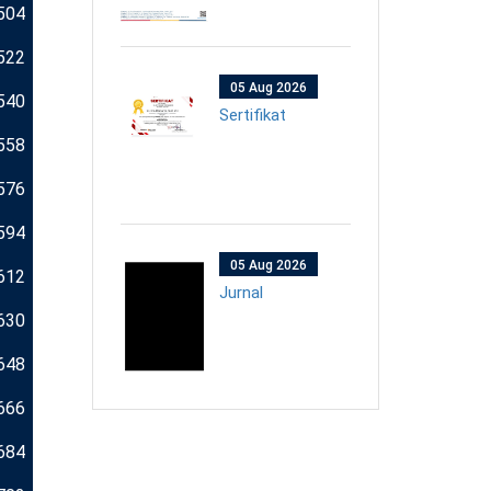
504
522
05 Aug 2026
540
Sertifikat
558
576
594
05 Aug 2026
612
Jurnal
630
648
666
684