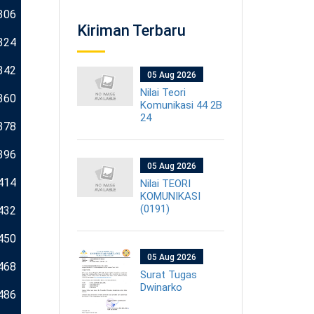
306
Kiriman Terbaru
324
342
05 Aug 2026
Nilai Teori
360
Komunikasi 44 2B
24
378
396
05 Aug 2026
414
Nilai TEORI
KOMUNIKASI
(0191)
432
450
05 Aug 2026
468
Surat Tugas
Dwinarko
486