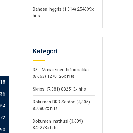
Bahasa Inggris (1,314) 254399x
hits
Kategori
D3 - Manajemen Informatika
(8,663) 1270126x hits
18
Skripsi (7,381) 882513x hits
36
Dokumen BKD Serdos (4,805)
54
850802x hits
72
Dokumen Institusi (3,609)
849278x hits
90