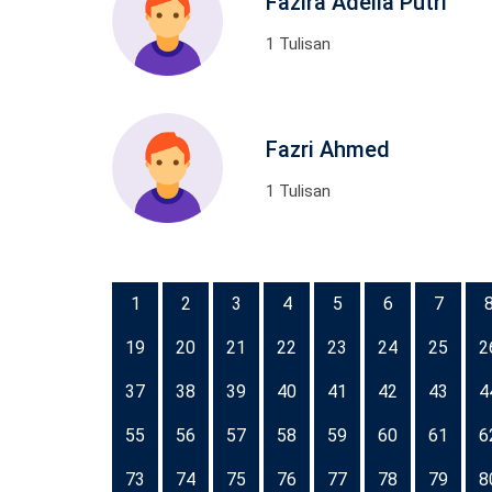
Fazira Adelia Putri
1 Tulisan
Fazri Ahmed
1 Tulisan
1
2
3
4
5
6
7
19
20
21
22
23
24
25
2
37
38
39
40
41
42
43
4
55
56
57
58
59
60
61
6
73
74
75
76
77
78
79
8