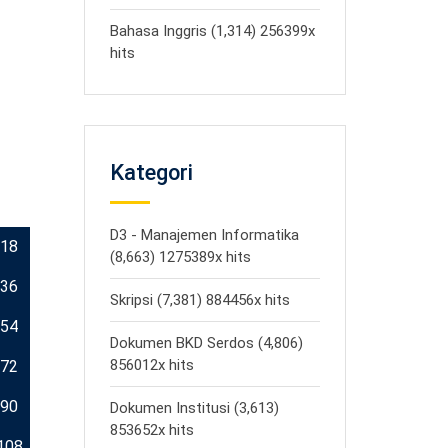
Bahasa Inggris (1,314) 256399x
hits
Kategori
D3 - Manajemen Informatika
18
(8,663) 1275389x hits
36
Skripsi (7,381) 884456x hits
54
Dokumen BKD Serdos (4,806)
856012x hits
72
90
Dokumen Institusi (3,613)
853652x hits
108