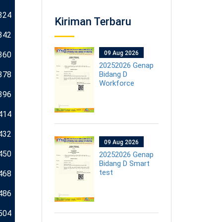
324
Kiriman Terbaru
342
09 Aug 2026
360
20252026 Genap
378
Bidang D
Workforce
396
414
432
09 Aug 2026
450
20252026 Genap
Bidang D Smart
test
468
486
504