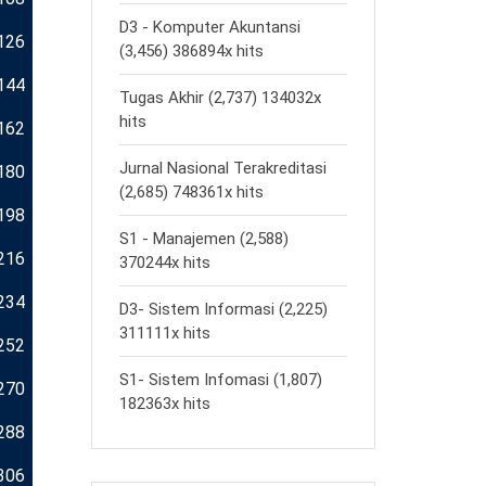
D3 - Komputer Akuntansi
126
(3,456) 386894x hits
144
Tugas Akhir (2,737) 134032x
hits
162
Jurnal Nasional Terakreditasi
180
(2,685) 748361x hits
198
S1 - Manajemen (2,588)
216
370244x hits
234
D3- Sistem Informasi (2,225)
311111x hits
252
S1- Sistem Infomasi (1,807)
270
182363x hits
288
306