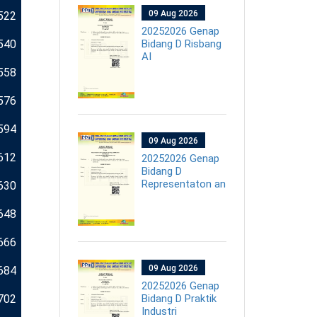
09 Aug 2026
522
20252026 Genap
540
Bidang D Risbang
AI
558
576
594
09 Aug 2026
612
20252026 Genap
Bidang D
Representaton an
630
648
666
09 Aug 2026
684
20252026 Genap
702
Bidang D Praktik
Industri