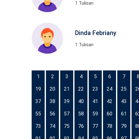
1 Tulisan
Dinda Febriany
1 Tulisan
1
2
3
4
5
6
7
19
20
21
22
23
24
25
2
37
38
39
40
41
42
43
4
55
56
57
58
59
60
61
6
73
74
75
76
77
78
79
8
91
92
93
94
95
96
97
9