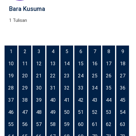
Bara Kusuma
1 Tulisan
1
2
3
4
5
6
7
8
9
10
11
12
13
14
15
16
17
18
19
20
21
22
23
24
25
26
27
28
29
30
31
32
33
34
35
36
37
38
39
40
41
42
43
44
45
46
47
48
49
50
51
52
53
54
55
56
57
58
59
60
61
62
63