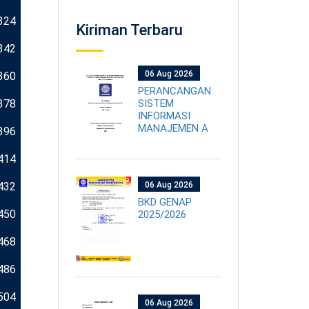
324
Kiriman Terbaru
342
06 Aug 2026
360
PERANCANGAN
378
SISTEM
INFORMASI
MANAJEMEN A
396
414
432
06 Aug 2026
BKD GENAP
450
2025/2026
468
486
504
06 Aug 2026