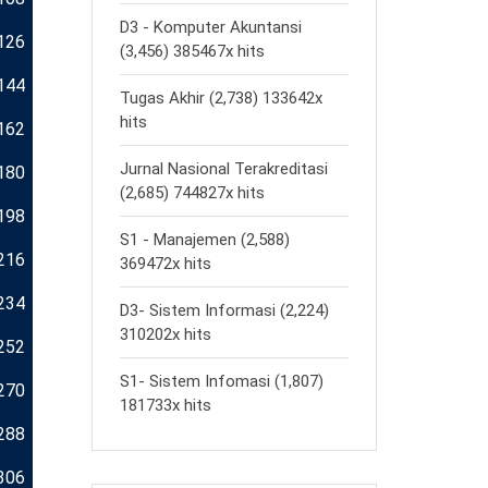
D3 - Komputer Akuntansi
126
(3,456) 385467x hits
144
Tugas Akhir (2,738) 133642x
hits
162
Jurnal Nasional Terakreditasi
180
(2,685) 744827x hits
198
S1 - Manajemen (2,588)
216
369472x hits
234
D3- Sistem Informasi (2,224)
310202x hits
252
S1- Sistem Infomasi (1,807)
270
181733x hits
288
306