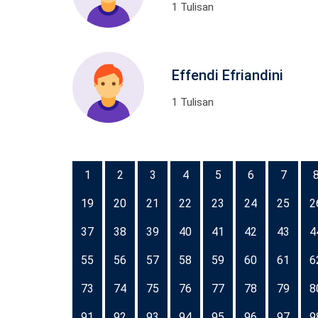
1 Tulisan
Effendi Efriandini
1 Tulisan
1
2
3
4
5
6
7
19
20
21
22
23
24
25
2
37
38
39
40
41
42
43
4
55
56
57
58
59
60
61
6
73
74
75
76
77
78
79
8
91
92
93
94
95
96
97
9