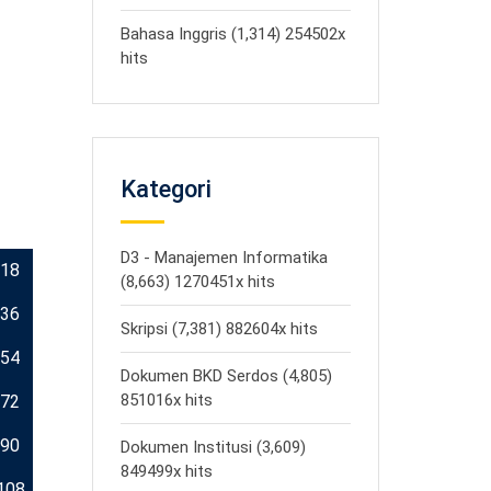
Bahasa Inggris (1,314) 254502x
hits
Kategori
D3 - Manajemen Informatika
18
(8,663) 1270451x hits
36
Skripsi (7,381) 882604x hits
54
Dokumen BKD Serdos (4,805)
851016x hits
72
90
Dokumen Institusi (3,609)
849499x hits
108