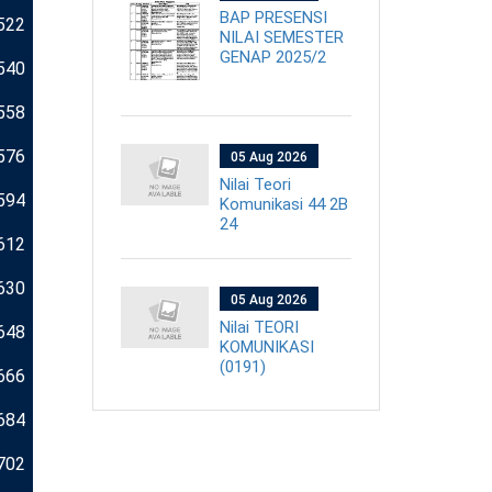
BAP PRESENSI
522
NILAI SEMESTER
GENAP 2025/2
540
558
576
05 Aug 2026
Nilai Teori
594
Komunikasi 44 2B
24
612
630
05 Aug 2026
Nilai TEORI
648
KOMUNIKASI
(0191)
666
684
702