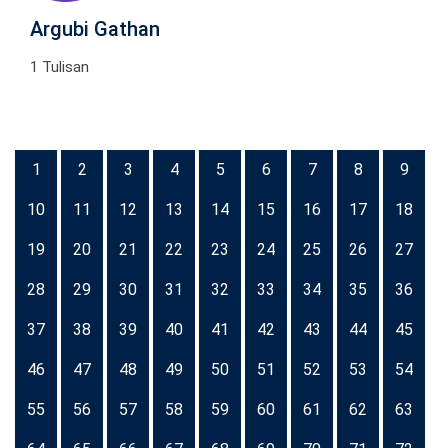
Argubi Gathan
1 Tulisan
1
2
3
4
5
6
7
8
9
10
11
12
13
14
15
16
17
18
19
20
21
22
23
24
25
26
27
28
29
30
31
32
33
34
35
36
37
38
39
40
41
42
43
44
45
46
47
48
49
50
51
52
53
54
55
56
57
58
59
60
61
62
63