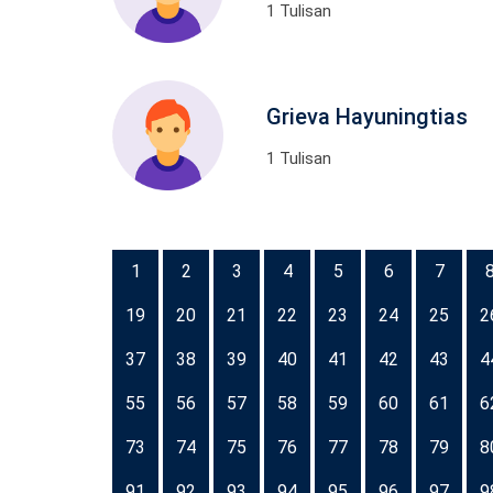
1 Tulisan
Grieva Hayuningtias
1 Tulisan
1
2
3
4
5
6
7
19
20
21
22
23
24
25
2
37
38
39
40
41
42
43
4
55
56
57
58
59
60
61
6
73
74
75
76
77
78
79
8
91
92
93
94
95
96
97
9