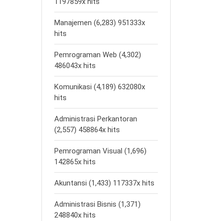
1197859x hits
Manajemen (6,283) 951333x
hits
Pemrograman Web (4,302)
486043x hits
Komunikasi (4,189) 632080x
hits
Administrasi Perkantoran
(2,557) 458864x hits
Pemrograman Visual (1,696)
142865x hits
Akuntansi (1,433) 117337x hits
Administrasi Bisnis (1,371)
248840x hits