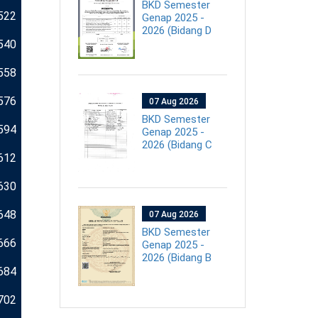
BKD Semester
522
Genap 2025 -
2026 (Bidang D
540
558
576
07 Aug 2026
BKD Semester
594
Genap 2025 -
2026 (Bidang C
612
630
648
07 Aug 2026
BKD Semester
666
Genap 2025 -
2026 (Bidang B
684
702