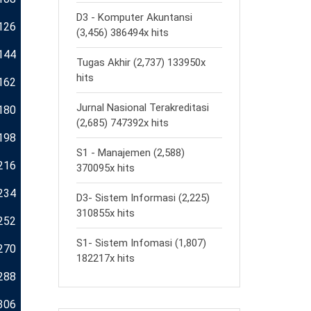
D3 - Komputer Akuntansi
126
(3,456) 386494x hits
144
Tugas Akhir (2,737) 133950x
hits
162
Jurnal Nasional Terakreditasi
180
(2,685) 747392x hits
198
S1 - Manajemen (2,588)
216
370095x hits
234
D3- Sistem Informasi (2,225)
310855x hits
252
S1- Sistem Infomasi (1,807)
270
182217x hits
288
306