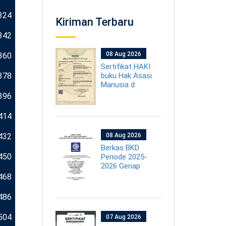
324
Kiriman Terbaru
342
08 Aug 2026
360
Sertifikat HAKI
378
buku Hak Asasi
Manusia d
396
414
432
08 Aug 2026
Berkas BKD
450
Periode 2025-
2026 Genap
468
486
504
07 Aug 2026