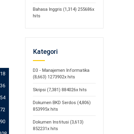
Bahasa Inggris (1,314) 255686x
hits
Kategori
D3 - Manajemen Informatika
18
(8,663) 1273902x hits
36
Skripsi (7,381) 884026x hits
54
Dokumen BKD Serdos (4,806)
853995x hits
72
90
Dokumen Institusi (3,613)
852231x hits
108