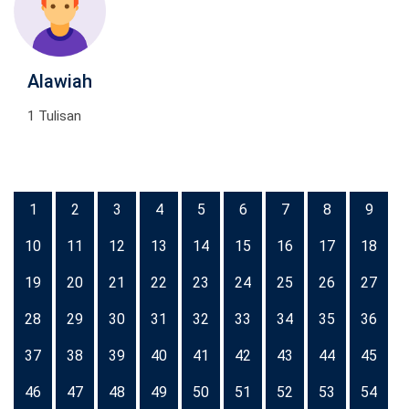
Alawiah
1 Tulisan
1
2
3
4
5
6
7
8
9
10
11
12
13
14
15
16
17
18
19
20
21
22
23
24
25
26
27
28
29
30
31
32
33
34
35
36
37
38
39
40
41
42
43
44
45
46
47
48
49
50
51
52
53
54