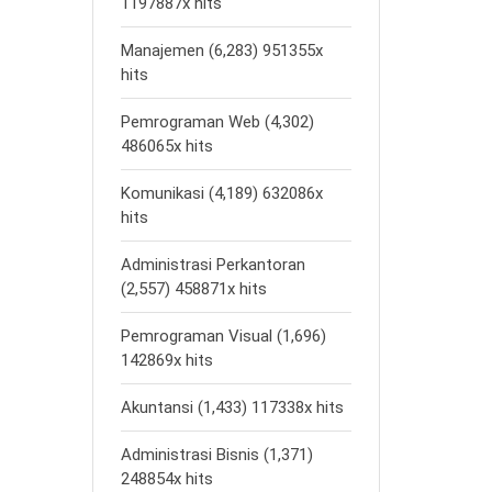
1197887x hits
Manajemen (6,283) 951355x
hits
Pemrograman Web (4,302)
486065x hits
Komunikasi (4,189) 632086x
hits
Administrasi Perkantoran
(2,557) 458871x hits
Pemrograman Visual (1,696)
142869x hits
Akuntansi (1,433) 117338x hits
Administrasi Bisnis (1,371)
248854x hits