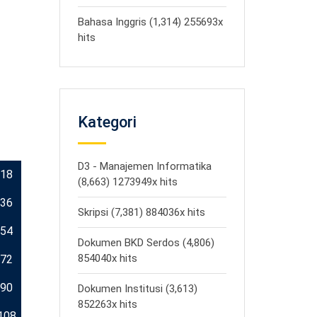
Bahasa Inggris (1,314) 255693x
hits
Kategori
D3 - Manajemen Informatika
18
(8,663) 1273949x hits
36
Skripsi (7,381) 884036x hits
54
Dokumen BKD Serdos (4,806)
854040x hits
72
90
Dokumen Institusi (3,613)
852263x hits
108