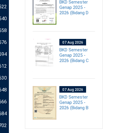
BKD Semester
522
Genap 2025 -
2026 (Bidang D
540
558
576
07 Aug 2026
BKD Semester
594
Genap 2025 -
2026 (Bidang C
612
630
648
07 Aug 2026
BKD Semester
666
Genap 2025 -
2026 (Bidang B
684
702