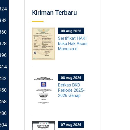
324
Kiriman Terbaru
342
08 Aug 2026
360
Sertifikat HAKI
378
buku Hak Asasi
Manusia d
396
414
432
08 Aug 2026
Berkas BKD
450
Periode 2025-
2026 Genap
468
486
504
07 Aug 2026