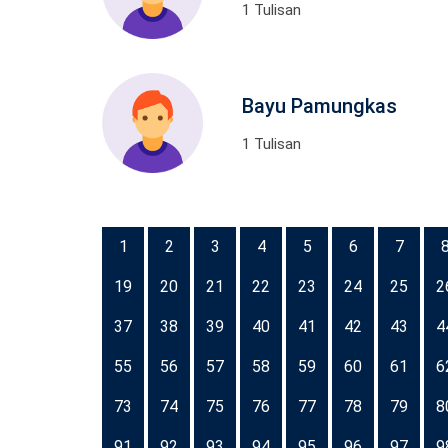
1 Tulisan
Bayu Pamungkas
1 Tulisan
1
2
3
4
5
6
7
19
20
21
22
23
24
25
2
37
38
39
40
41
42
43
4
55
56
57
58
59
60
61
6
73
74
75
76
77
78
79
8
91
92
93
94
95
96
97
9