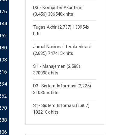
D3 - Komputer Akuntansi
126
(3,456) 386540x hits
144
Tugas Akhir (2,737) 133954x
hits
162
Jurnal Nasional Terakreditasi
180
(2,685) 747415x hits
198
S1 - Manajemen (2,588)
216
370098x hits
234
D3- Sistem Informasi (2,225)
310855x hits
252
S1- Sistem Infomasi (1,807)
270
182218x hits
288
306