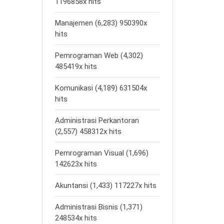
1196858x hits
Manajemen (6,283) 950390x
hits
Pemrograman Web (4,302)
485419x hits
Komunikasi (4,189) 631504x
hits
Administrasi Perkantoran
(2,557) 458312x hits
Pemrograman Visual (1,696)
142623x hits
Akuntansi (1,433) 117227x hits
Administrasi Bisnis (1,371)
248534x hits