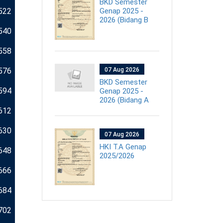
BKD Semester
Genap 2025 -
522
2026 (Bidang B
540
558
576
07 Aug 2026
BKD Semester
594
Genap 2025 -
2026 (Bidang A
612
630
07 Aug 2026
HKI T.A Genap
648
2025/2026
666
684
702