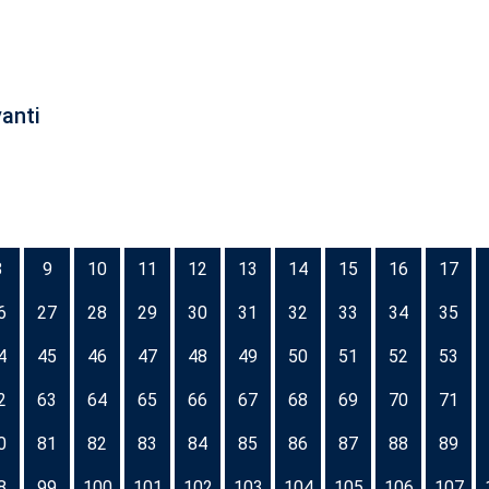
anti
8
9
10
11
12
13
14
15
16
17
6
27
28
29
30
31
32
33
34
35
4
45
46
47
48
49
50
51
52
53
2
63
64
65
66
67
68
69
70
71
0
81
82
83
84
85
86
87
88
89
8
99
100
101
102
103
104
105
106
107