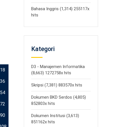
Bahasa Inggris (1,314) 255117x
hits
Kategori
D3 - Manajemen Informatika
18
(8,663) 1272758x hits
36
Skripsi (7,381) 883570x hits
54
Dokumen BKD Serdos (4,805)
852803x hits
72
90
Dokumen Institusi (3,613)
851162x hits
108