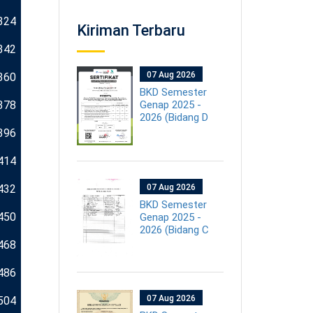
324
Kiriman Terbaru
342
07 Aug 2026
360
BKD Semester
378
Genap 2025 -
2026 (Bidang D
396
414
432
07 Aug 2026
BKD Semester
450
Genap 2025 -
2026 (Bidang C
468
486
07 Aug 2026
504