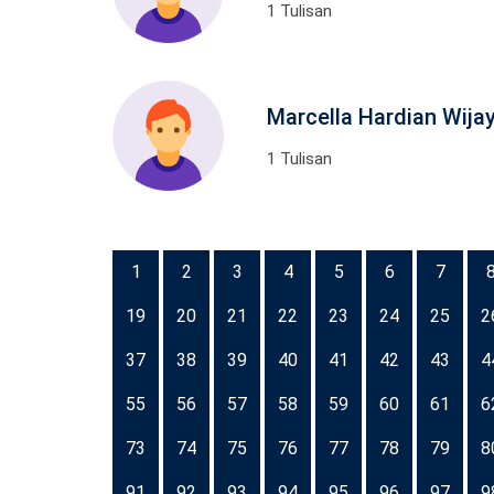
1 Tulisan
Marcella Hardian Wijay
1 Tulisan
1
2
3
4
5
6
7
19
20
21
22
23
24
25
2
37
38
39
40
41
42
43
4
55
56
57
58
59
60
61
6
73
74
75
76
77
78
79
8
91
92
93
94
95
96
97
9