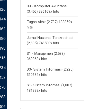
D3 - Komputer Akuntansi
126
(3,456) 386169x hits
144
Tugas Akhir (2,737) 133859x
hits
162
Jurnal Nasional Terakreditasi
180
(2,685) 746500x hits
198
S1 - Manajemen (2,588)
216
369863x hits
234
D3- Sistem Informasi (2,225)
310682x hits
252
S1- Sistem Infomasi (1,807)
270
181999x hits
288
306