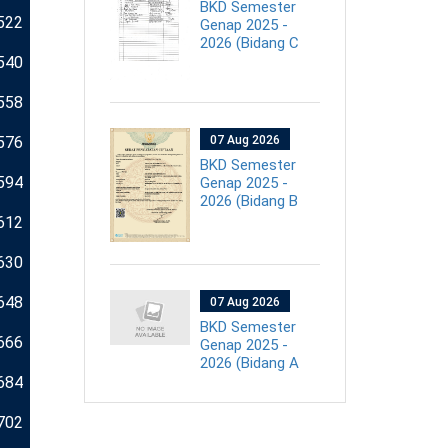
BKD Semester
522
Genap 2025 -
2026 (Bidang C
540
558
576
07 Aug 2026
BKD Semester
594
Genap 2025 -
2026 (Bidang B
612
630
648
07 Aug 2026
BKD Semester
666
Genap 2025 -
2026 (Bidang A
684
702