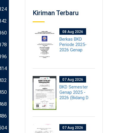
324
Kiriman Terbaru
342
08 Aug 2026
360
Berkas BKD
378
Periode 2025-
2026 Genap
396
414
432
07 Aug 2026
BKD Semester
450
Genap 2025 -
2026 (Bidang D
468
486
504
07 Aug 2026