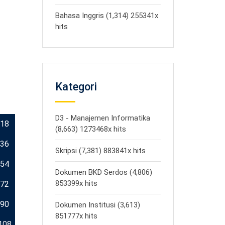
Bahasa Inggris (1,314) 255341x
hits
Kategori
D3 - Manajemen Informatika
18
(8,663) 1273468x hits
36
Skripsi (7,381) 883841x hits
54
Dokumen BKD Serdos (4,806)
853399x hits
72
90
Dokumen Institusi (3,613)
851777x hits
108