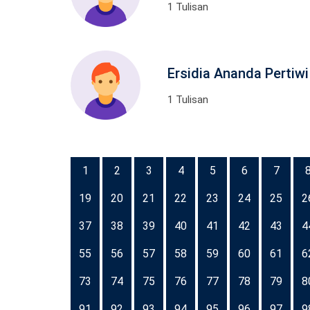
1 Tulisan
Ersidia Ananda Pertiwi
1 Tulisan
1
2
3
4
5
6
7
19
20
21
22
23
24
25
2
37
38
39
40
41
42
43
4
55
56
57
58
59
60
61
6
73
74
75
76
77
78
79
8
91
92
93
94
95
96
97
9