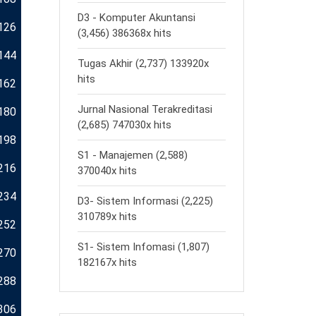
D3 - Komputer Akuntansi
126
(3,456) 386368x hits
144
Tugas Akhir (2,737) 133920x
hits
162
Jurnal Nasional Terakreditasi
180
(2,685) 747030x hits
198
S1 - Manajemen (2,588)
216
370040x hits
234
D3- Sistem Informasi (2,225)
310789x hits
252
S1- Sistem Infomasi (1,807)
270
182167x hits
288
306