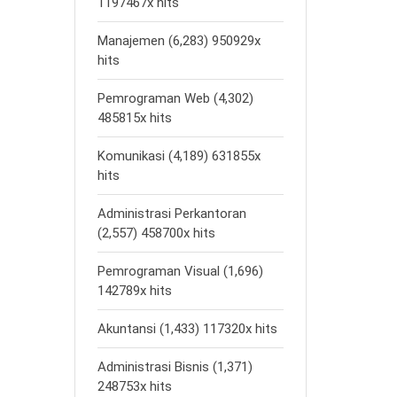
1197467x hits
Manajemen (6,283) 950929x
hits
Pemrograman Web (4,302)
485815x hits
Komunikasi (4,189) 631855x
hits
Administrasi Perkantoran
(2,557) 458700x hits
Pemrograman Visual (1,696)
142789x hits
Akuntansi (1,433) 117320x hits
Administrasi Bisnis (1,371)
248753x hits