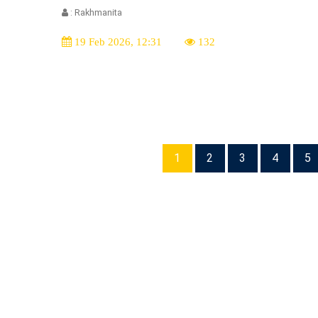
: Rakhmanita
19 Feb 2026, 12:31
132
1
2
3
4
5