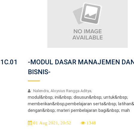
.1C.01
-MODUL DASAR MANAJEMEN DA
BISNIS-
: Nalendra, Aloysius Rangga Aditya;
modul&nbsp; ini&nbsp; disusun&nbsp; untuk&nbsp;
memberikan&nbsp;pembelajaran serta&nbsp; latihan&
dengan&nbsp; materi pembelajaran bagi&nbsp; mah
01 Aug 2021, 20:52
1348