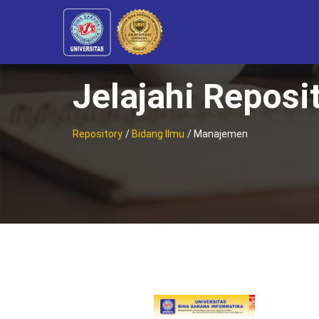
Jelajahi Reposi
Repository
/
Bidang Ilmu
/ Manajemen