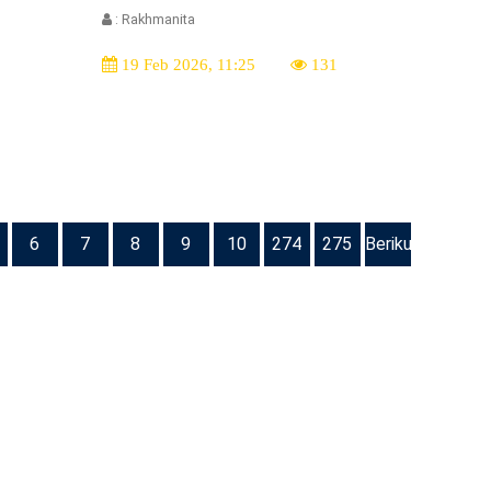
: Rakhmanita
19 Feb 2026, 11:25
131
6
7
8
9
10
274
275
Berikutnya