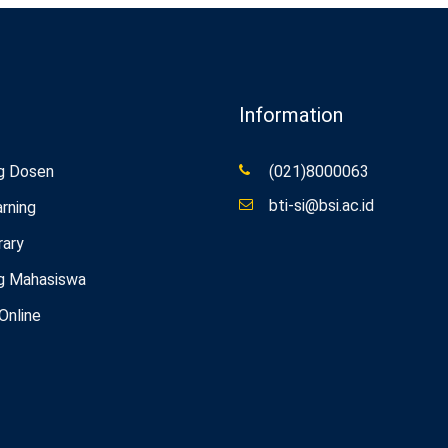
Information
g Dosen
(021)8000063
bti-si@bsi.ac.id
rning
rary
g Mahasiswa
 Online