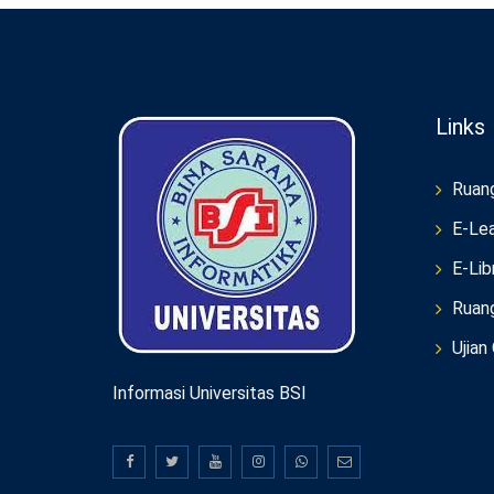
Links
Ruan
E-Lea
E-Lib
Ruan
Ujian
Informasi Universitas BSI