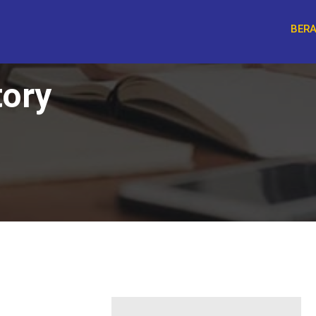
BER
tory