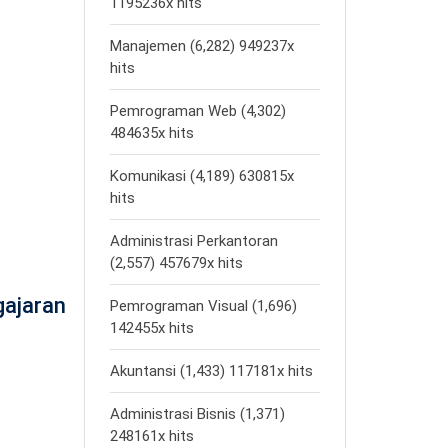
1195236x hits
Manajemen (6,282) 949237x
hits
Pemrograman Web (4,302)
484635x hits
Komunikasi (4,189) 630815x
hits
Administrasi Perkantoran
(2,557) 457679x hits
gajaran
Pemrograman Visual (1,696)
142455x hits
Akuntansi (1,433) 117181x hits
Administrasi Bisnis (1,371)
248161x hits