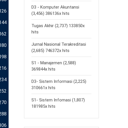
D3 - Komputer Akuntansi
126
(3,456) 386136x hits
144
Tugas Akhir (2,737) 133850x
hits
162
Jurnal Nasional Terakreditasi
180
(2,685) 746372x hits
198
S1 - Manajemen (2,588)
216
369844x hits
234
D3- Sistem Informasi (2,225)
310661x hits
252
S1- Sistem Infomasi (1,807)
270
181985x hits
288
306