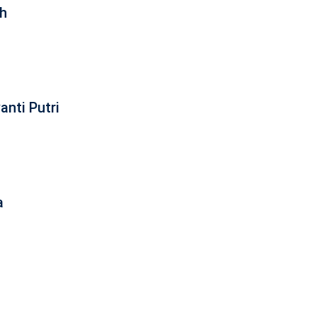
ah
nti Putri
a