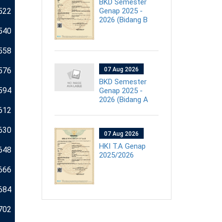
BKD Semester
Genap 2025 -
522
2026 (Bidang B
540
558
576
07 Aug 2026
BKD Semester
594
Genap 2025 -
2026 (Bidang A
612
630
07 Aug 2026
HKI T.A Genap
648
2025/2026
666
684
702