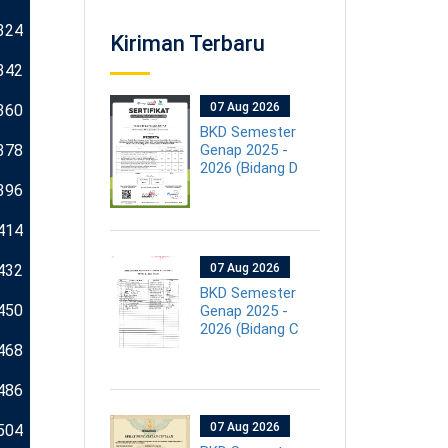
324
Kiriman Terbaru
342
07 Aug 2026
360
BKD Semester
378
Genap 2025 -
2026 (Bidang D
396
414
432
07 Aug 2026
BKD Semester
450
Genap 2025 -
2026 (Bidang C
468
486
07 Aug 2026
504