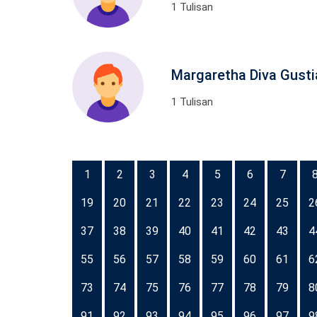
1 Tulisan
Margaretha Diva Gusti
1 Tulisan
1
2
3
4
5
6
7
19
20
21
22
23
24
25
2
37
38
39
40
41
42
43
4
55
56
57
58
59
60
61
6
73
74
75
76
77
78
79
8
91
92
93
94
95
96
97
9