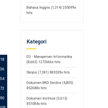
Bahasa Inggris (1,314) 255099x
hits
Kategori
D3 - Manajemen Informatika
18
(8,663) 1272666x hits
36
Skripsi (7,381) 883539x hits
54
Dokumen BKD Serdos (4,805)
852688x hits
72
90
Dokumen Institusi (3,613)
851084x hits
108