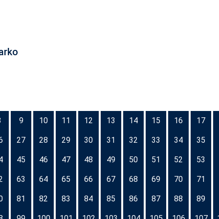
arko
8
9
10
11
12
13
14
15
16
17
6
27
28
29
30
31
32
33
34
35
4
45
46
47
48
49
50
51
52
53
2
63
64
65
66
67
68
69
70
71
0
81
82
83
84
85
86
87
88
89
8
99
100
101
102
103
104
105
106
107