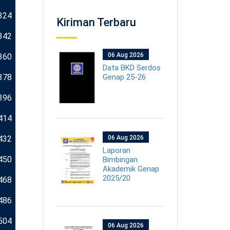
324
Kiriman Terbaru
342
06 Aug 2026
360
Data BKD Serdos
378
Genap 25-26
396
414
432
06 Aug 2026
Laporan
450
Bimbingan
Akademik Genap
2025/20
468
486
504
06 Aug 2026