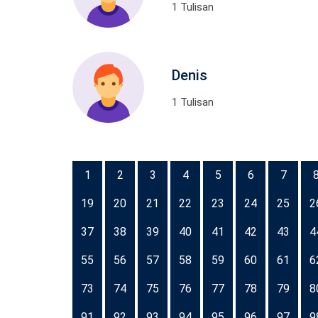
1 Tulisan
Denis
1 Tulisan
1
2
3
4
5
6
7
19
20
21
22
23
24
25
2
37
38
39
40
41
42
43
4
55
56
57
58
59
60
61
6
73
74
75
76
77
78
79
8
91
92
93
94
95
96
97
9