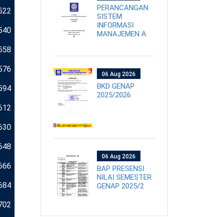
PERANCANGAN
522
SISTEM
INFORMASI
540
MANAJEMEN A
558
576
06 Aug 2026
BKD GENAP
594
2025/2026
612
630
648
06 Aug 2026
666
BAP PRESENSI
NILAI SEMESTER
684
GENAP 2025/2
702