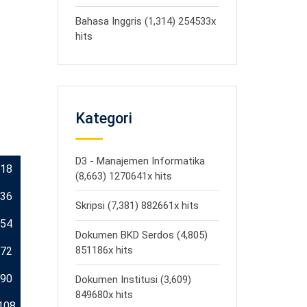
Bahasa Inggris (1,314) 254533x
hits
Kategori
D3 - Manajemen Informatika
18
(8,663) 1270641x hits
36
Skripsi (7,381) 882661x hits
54
Dokumen BKD Serdos (4,805)
851186x hits
72
90
Dokumen Institusi (3,609)
849680x hits
108