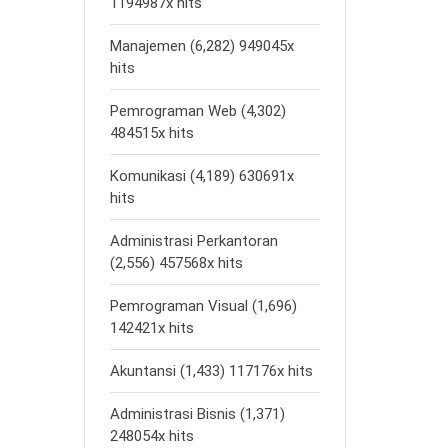
1194987x hits
Manajemen (6,282) 949045x
hits
Pemrograman Web (4,302)
484515x hits
Komunikasi (4,189) 630691x
hits
Administrasi Perkantoran
(2,556) 457568x hits
Pemrograman Visual (1,696)
142421x hits
Akuntansi (1,433) 117176x hits
Administrasi Bisnis (1,371)
248054x hits