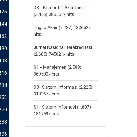
D3 - Komputer Akuntansi
126
(3,456) 385551x hits
144
Tugas Akhir (2,737) 133652x
hits
162
Jurnal Nasional Terakreditasi
180
(2,685) 745021x hits
198
S1 - Manajemen (2,588)
216
369500x hits
234
D3- Sistem Informasi (2,225)
310267x hits
252
S1- Sistem Infomasi (1,807)
270
181759x hits
288
306