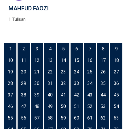
MAHFUD FAOZI
1 Tulisan
1
2
3
4
5
6
7
8
9
10
11
12
13
14
15
16
17
18
19
20
21
22
23
24
25
26
27
28
29
30
31
32
33
34
35
36
37
38
39
40
41
42
43
44
45
46
47
48
49
50
51
52
53
54
55
56
57
58
59
60
61
62
63