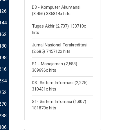
D3 - Komputer Akuntansi
126
(3,456) 385814x hits
144
Tugas Akhir (2,737) 133710x
hits
162
Jurnal Nasional Terakreditasi
180
(2,685) 745712x hits
198
S1 - Manajemen (2,588)
216
369696x hits
234
D3- Sistem Informasi (2,225)
310431x hits
252
S1- Sistem Infomasi (1,807)
270
181870x hits
288
306