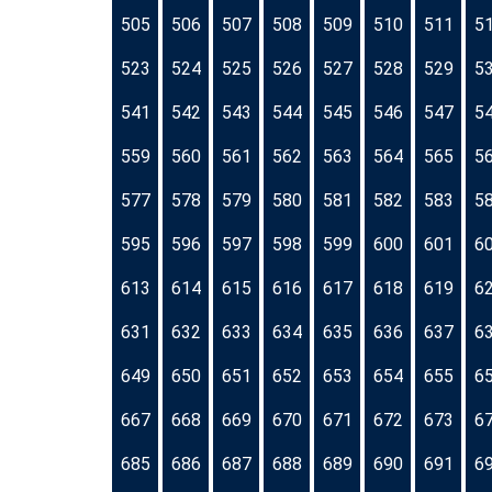
505
506
507
508
509
510
511
5
523
524
525
526
527
528
529
5
541
542
543
544
545
546
547
5
559
560
561
562
563
564
565
5
577
578
579
580
581
582
583
5
595
596
597
598
599
600
601
6
613
614
615
616
617
618
619
6
631
632
633
634
635
636
637
6
649
650
651
652
653
654
655
6
667
668
669
670
671
672
673
6
685
686
687
688
689
690
691
6