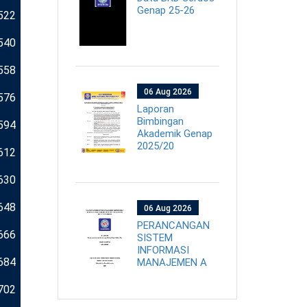
Genap 25-26
522
540
558
06 Aug 2026
576
Laporan
Bimbingan
594
Akademik Genap
2025/20
612
630
648
06 Aug 2026
PERANCANGAN
666
SISTEM
INFORMASI
684
MANAJEMEN A
702