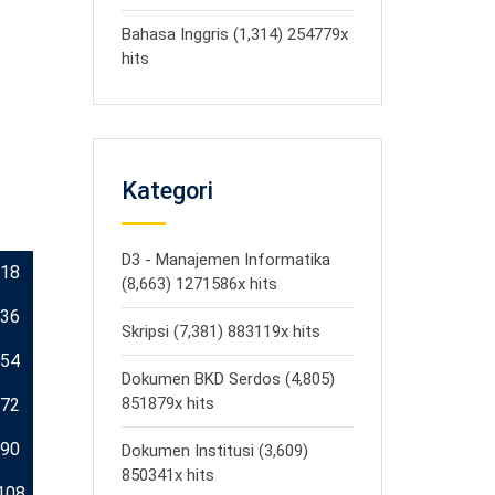
Bahasa Inggris (1,314) 254779x
hits
Kategori
D3 - Manajemen Informatika
18
(8,663) 1271586x hits
36
Skripsi (7,381) 883119x hits
54
Dokumen BKD Serdos (4,805)
851879x hits
72
90
Dokumen Institusi (3,609)
850341x hits
108