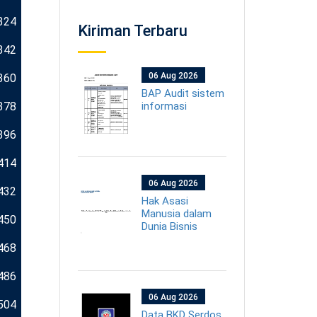
324
Kiriman Terbaru
342
06 Aug 2026
360
BAP Audit sistem
378
informasi
396
414
06 Aug 2026
432
Hak Asasi
Manusia dalam
450
Dunia Bisnis
468
486
06 Aug 2026
504
Data BKD Serdos