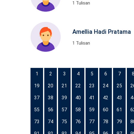
1 Tulisan
Amellia Hadi Pratama
1 Tulisan
1
2
3
4
5
6
7
19
20
21
22
23
24
25
2
37
38
39
40
41
42
43
4
55
56
57
58
59
60
61
6
73
74
75
76
77
78
79
8
91
92
93
94
95
96
97
9