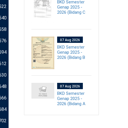
BKD Semester
522
Genap 2025 -
2026 (Bidang C
540
558
576
07 Aug 2026
BKD Semester
594
Genap 2025 -
2026 (Bidang B
612
630
648
07 Aug 2026
BKD Semester
666
Genap 2025 -
2026 (Bidang A
684
702