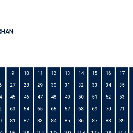
RHAN
8
9
10
11
12
13
14
15
16
17
6
27
28
29
30
31
32
33
34
35
4
45
46
47
48
49
50
51
52
53
2
63
64
65
66
67
68
69
70
71
0
81
82
83
84
85
86
87
88
89
8
99
100
101
102
103
104
105
106
107