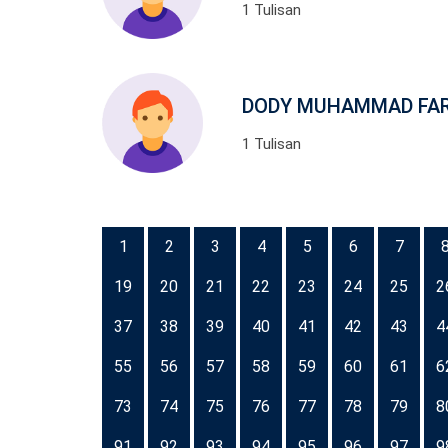
1 Tulisan
DODY MUHAMMAD FA
1 Tulisan
1
2
3
4
5
6
7
19
20
21
22
23
24
25
2
37
38
39
40
41
42
43
4
55
56
57
58
59
60
61
6
73
74
75
76
77
78
79
8
91
92
93
94
95
96
97
9