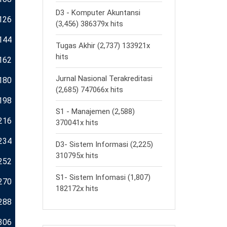
D3 - Komputer Akuntansi
126
(3,456) 386379x hits
144
Tugas Akhir (2,737) 133921x
hits
162
Jurnal Nasional Terakreditasi
180
(2,685) 747066x hits
198
S1 - Manajemen (2,588)
216
370041x hits
234
D3- Sistem Informasi (2,225)
310795x hits
252
S1- Sistem Infomasi (1,807)
270
182172x hits
288
306