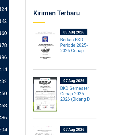
324
Kiriman Terbaru
342
08 Aug 2026
360
Berkas BKD
378
Periode 2025-
2026 Genap
396
414
432
07 Aug 2026
BKD Semester
450
Genap 2025 -
2026 (Bidang D
468
486
504
07 Aug 2026