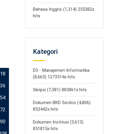
Bahasa Inggris (1,314) 255382x
hits
Kategori
D3 - Manajemen Informatika
18
(8,663) 1273514x hits
36
Skripsi (7,381) 883861x hits
54
Dokumen BKD Serdos (4,806)
853442x hits
72
90
Dokumen Institusi (3,613)
851815x hits
108