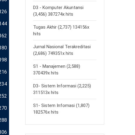
D3 - Komputer Akuntansi
126
(3,456) 387274x hits
144
Tugas Akhir (2,737) 134156x
hits
162
Jurnal Nasional Terakreditasi
180
(2,686) 749351x hits
198
S1 - Manajemen (2,588)
216
370439x hits
234
D3- Sistem Informasi (2,225)
311513x hits
252
S1- Sistem Infomasi (1,807)
270
182576x hits
288
306