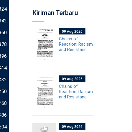
324
Kiriman Terbaru
342
09 Aug 2026
360
Chains of
378
Reaction: Racism
and Resistanc
396
414
432
09 Aug 2026
Chains of
450
Reaction: Racism
and Resistanc
468
486
504
09 Aug 2026