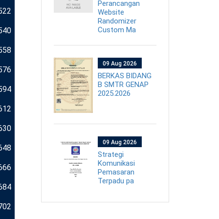
Perancangan
522
Website
Randomizer
Custom Ma
540
558
09 Aug 2026
576
BERKAS BIDANG
B SMTR GENAP
594
2025.2026
612
630
09 Aug 2026
648
Strategi
Komunikasi
666
Pemasaran
Terpadu pa
684
702