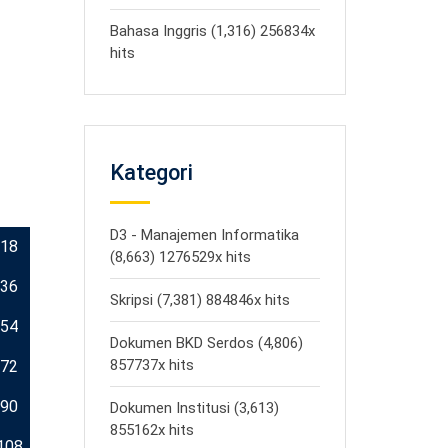
Bahasa Inggris (1,316) 256834x
hits
Kategori
D3 - Manajemen Informatika
18
(8,663) 1276529x hits
36
Skripsi (7,381) 884846x hits
54
Dokumen BKD Serdos (4,806)
857737x hits
72
90
Dokumen Institusi (3,613)
855162x hits
108