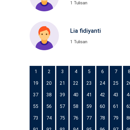
1 Tulisan
Lia fidiyanti
1 Tulisan
1
2
3
4
5
6
7
19
20
21
22
23
24
25
2
37
38
39
40
41
42
43
4
55
56
57
58
59
60
61
6
73
74
75
76
77
78
79
8
91
92
93
94
95
96
97
9