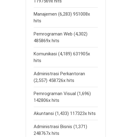
1197569x hits
Manajemen (6,283) 951008x
hits
Pemrograman Web (4,302)
485869x hits
Komunikasi (4,189) 631905x
hits
Administrasi Perkantoran
(2,557) 458726x hits
Pemrograman Visual (1,696)
142806x hits
Akuntansi (1,433) 117323x hits
Administrasi Bisnis (1,371)
248767x hits