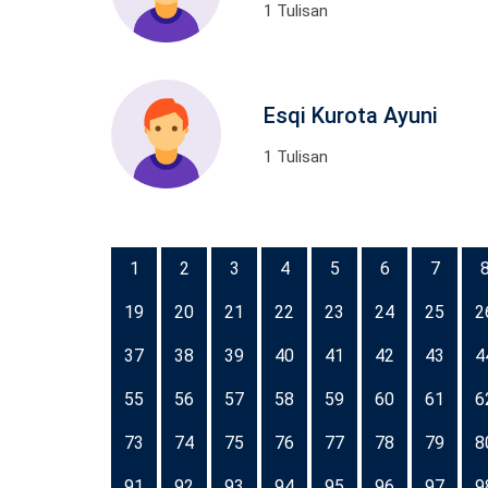
1 Tulisan
Esqi Kurota Ayuni
1 Tulisan
1
2
3
4
5
6
7
19
20
21
22
23
24
25
2
37
38
39
40
41
42
43
4
55
56
57
58
59
60
61
6
73
74
75
76
77
78
79
8
91
92
93
94
95
96
97
9