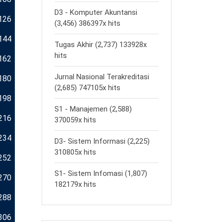
D3 - Komputer Akuntansi
126
(3,456) 386397x hits
144
Tugas Akhir (2,737) 133928x
hits
162
Jurnal Nasional Terakreditasi
180
(2,685) 747105x hits
198
S1 - Manajemen (2,588)
216
370059x hits
234
D3- Sistem Informasi (2,225)
310805x hits
252
S1- Sistem Infomasi (1,807)
270
182179x hits
288
306