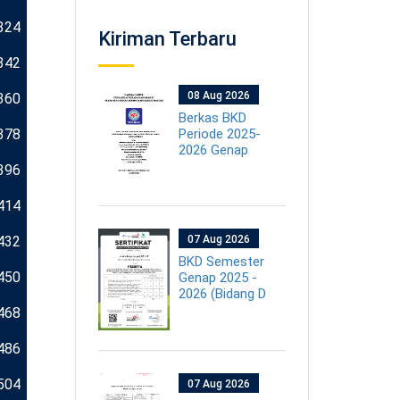
324
Kiriman Terbaru
342
08 Aug 2026
360
Berkas BKD
378
Periode 2025-
2026 Genap
396
414
432
07 Aug 2026
BKD Semester
450
Genap 2025 -
2026 (Bidang D
468
486
504
07 Aug 2026