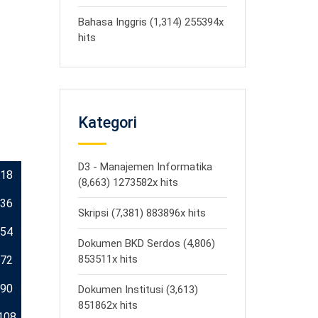
Bahasa Inggris (1,314) 255394x
hits
Kategori
D3 - Manajemen Informatika
18
(8,663) 1273582x hits
36
Skripsi (7,381) 883896x hits
54
Dokumen BKD Serdos (4,806)
853511x hits
72
90
Dokumen Institusi (3,613)
851862x hits
108