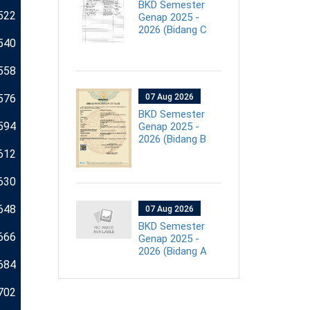
BKD Semester
522
Genap 2025 -
2026 (Bidang C
540
558
576
07 Aug 2026
BKD Semester
594
Genap 2025 -
2026 (Bidang B
612
630
648
07 Aug 2026
BKD Semester
666
Genap 2025 -
2026 (Bidang A
684
702