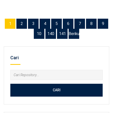
1
2
3
4
5
6
7
8
9
10
140
141
Berikutnya
Cari
CARI