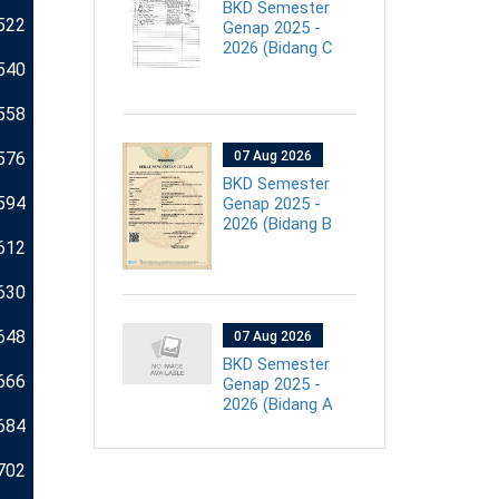
BKD Semester
522
Genap 2025 -
2026 (Bidang C
540
558
576
07 Aug 2026
BKD Semester
594
Genap 2025 -
2026 (Bidang B
612
630
648
07 Aug 2026
BKD Semester
666
Genap 2025 -
2026 (Bidang A
684
702