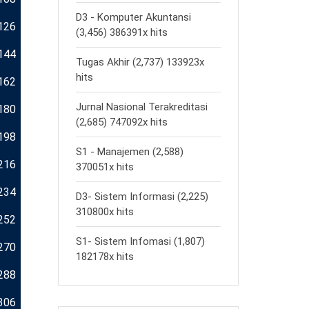
D3 - Komputer Akuntansi
126
(3,456) 386391x hits
144
Tugas Akhir (2,737) 133923x
hits
162
Jurnal Nasional Terakreditasi
180
(2,685) 747092x hits
198
S1 - Manajemen (2,588)
216
370051x hits
234
D3- Sistem Informasi (2,225)
310800x hits
252
S1- Sistem Infomasi (1,807)
270
182178x hits
288
306