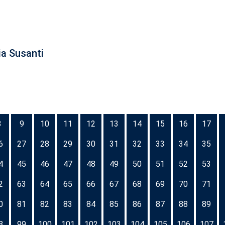
ia Susanti
8
9
10
11
12
13
14
15
16
17
6
27
28
29
30
31
32
33
34
35
4
45
46
47
48
49
50
51
52
53
2
63
64
65
66
67
68
69
70
71
0
81
82
83
84
85
86
87
88
89
8
99
100
101
102
103
104
105
106
107