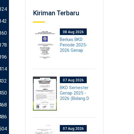
324
Kiriman Terbaru
342
08 Aug 2026
360
Berkas BKD
378
Periode 2025-
2026 Genap
396
414
432
07 Aug 2026
BKD Semester
450
Genap 2025 -
2026 (Bidang D
468
486
504
07 Aug 2026