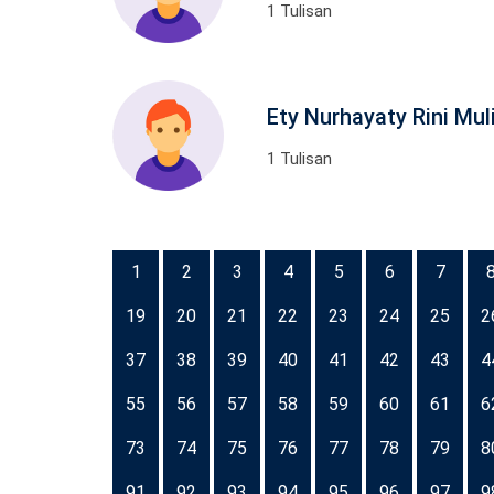
1 Tulisan
Ety Nurhayaty Rini Mul
1 Tulisan
1
2
3
4
5
6
7
19
20
21
22
23
24
25
2
37
38
39
40
41
42
43
4
55
56
57
58
59
60
61
6
73
74
75
76
77
78
79
8
91
92
93
94
95
96
97
9