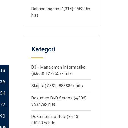
Bahasa Inggris (1,314) 255385x
hits
Kategori
D3 - Manajemen Informatika
18
(8,663) 1273557x hits
36
Skripsi (7,381) 883886x hits
54
Dokumen BKD Serdos (4,806)
853478x hits
72
90
Dokumen Institusi (3,613)
851837x hits
108