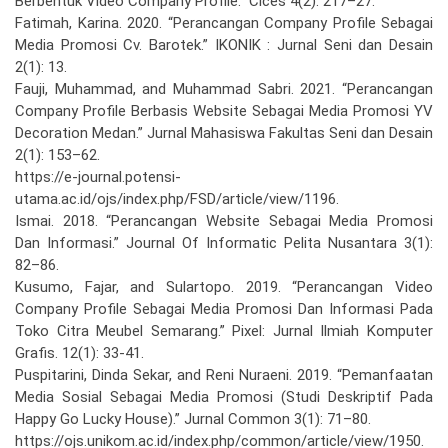
Berbentuk Video Company Profile.” Cices 4(2): 217–27.
Fatimah, Karina. 2020. “Perancangan Company Profile Sebagai
Media Promosi Cv. Barotek.” IKONIK : Jurnal Seni dan Desain
2(1): 13.
Fauji, Muhammad, and Muhammad Sabri. 2021. “Perancangan
Company Profile Berbasis Website Sebagai Media Promosi YV
Decoration Medan.” Jurnal Mahasiswa Fakultas Seni dan Desain
2(1): 153–62.
https://e-journal.potensi-
utama.ac.id/ojs/index.php/FSD/article/view/1196.
Ismai. 2018. “Perancangan Website Sebagai Media Promosi
Dan Informasi.” Journal Of Informatic Pelita Nusantara 3(1):
82–86.
Kusumo, Fajar, and Sulartopo. 2019. “Perancangan Video
Company Profile Sebagai Media Promosi Dan Informasi Pada
Toko Citra Meubel Semarang.” Pixel: Jurnal Ilmiah Komputer
Grafis. 12(1): 33-41.
Puspitarini, Dinda Sekar, and Reni Nuraeni. 2019. “Pemanfaatan
Media Sosial Sebagai Media Promosi (Studi Deskriptif Pada
Happy Go Lucky House).” Jurnal Common 3(1): 71–80.
https://ojs.unikom.ac.id/index.php/common/article/view/1950.