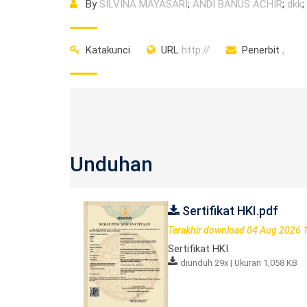
By
SILVINA MAYASARI
;
ANDI BANUS ACHIR
;
dkk
;
Katakunci
URL
http://
Penerbit
,
Unduhan
Sertifikat HKI.pdf
Terakhir download 04 Aug 2026 
Sertifikat HKI
diunduh 29x | Ukuran 1,058 KB