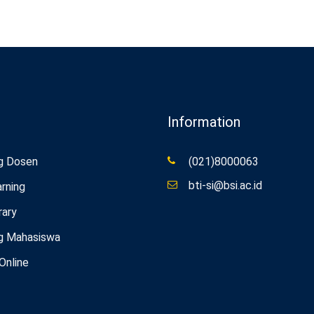
Information
g Dosen
(021)8000063
bti-si@bsi.ac.id
rning
rary
g Mahasiswa
 Online