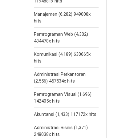
1194881x hits
Manajemen (6,282) 949008x
hits
Pemrograman Web (4,302)
484478x hits
Komunikasi (4,189) 630665x
hits
Administrasi Perkantoran
(2,556) 457534x hits
Pemrograman Visual (1,696)
142405x hits
Akuntansi (1,433) 117172x hits
Administrasi Bisnis (1,371)
248038x hits