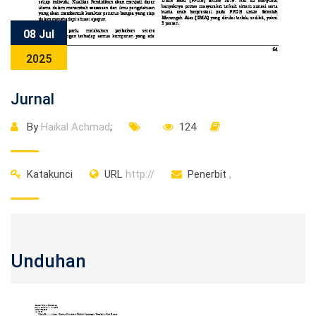
08 Jul
2025
Jurnal
By
Haikal Achmad
;
124
Katakunci
URL
http://
Penerbit
,
Unduhan