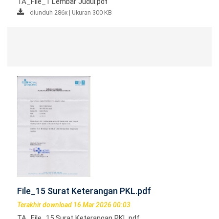
TA_File_1 Lembar Judul.pdf
diunduh 286x | Ukuran 300 KB
File_15 Surat Keterangan PKL.pdf
Terakhir download 16 Mar 2026 00:03
TA_File_15 Surat Keterangan PKL.pdf