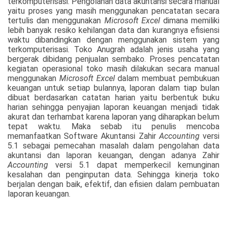
terkomputerisasi. Pengolahan data akuntansi secara manual
yaitu proses yang masih menggunakan pencatatan secara
tertulis dan menggunakan
Microsoft Excel
dimana memiliki
lebih banyak resiko kehilangan data dan kurangnya efisiensi
waktu dibandingkan dengan menggunakan sistem yang
terkomputerisasi. Toko Anugrah adalah jenis usaha yang
bergerak dibidang penjualan sembako. Proses pencatatan
kegiatan operasional toko masih dilakukan secara manual
menggunakan
Microsoft Excel
dalam membuat pembukuan
keuangan untuk setiap bulannya, laporan dalam tiap bulan
dibuat berdasarkan catatan harian yaitu berbentuk buku
harian sehingga penyajian laporan keuangan menjadi tidak
akurat dan terhambat karena laporan yang diharapkan belum
tepat waktu. Maka sebab itu penulis mencoba
memanfaatkan Software Akuntansi Zahir
Accounting
versi
5.1 sebagai pemecahan masalah dalam pengolahan data
akuntansi dan laporan keuangan, dengan adanya Zahir
Accounting
versi 5.1 dapat memperkecil kemunginan
kesalahan dan penginputan data. Sehingga kinerja toko
berjalan dengan baik, efektif, dan efisien dalam pembuatan
laporan keuangan.