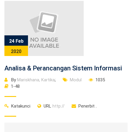
24 Feb
2020
Analisa & Perancangan Sistem Informasi
By
Mariskhana, Kartika
;
Modul
1035
1-48
Katakunci
URL
http://
Penerbit
,