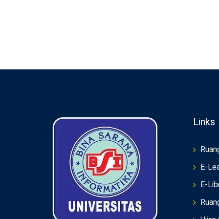
Links
Ruan
E-Lea
E-Lib
Ruan