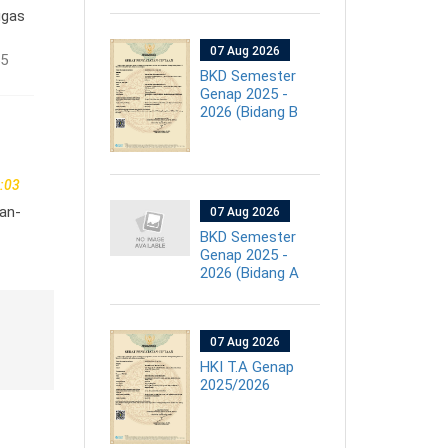
ugas
07 Aug 2026
55
BKD Semester
Genap 2025 -
2026 (Bidang B
:03
ran-
07 Aug 2026
BKD Semester
Genap 2025 -
2026 (Bidang A
07 Aug 2026
HKI T.A Genap
2025/2026