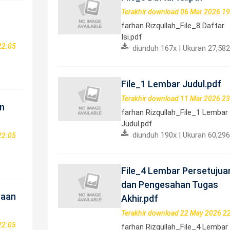
Terakhir download 06 Mar 2026 19
farhan Rizqullah_File_8 Daftar
Isi.pdf
22:05
diunduh 167x | Ukuran 27,582
File_1 Lembar Judul.pdf
Terakhir download 11 Mar 2026 23
an
farhan Rizqullah_File_1 Lembar
Judul.pdf
diunduh 190x | Ukuran 60,296
22:05
File_4 Lembar Persetujua
dan Pengesahan Tugas
taan
Akhir.pdf
Terakhir download 22 May 2026 2
22:05
farhan Rizqullah_File_4 Lembar