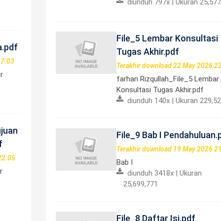
diunduh 797x | Ukuran 25,577
File_5 Lembar Konsultasi
a.pdf
Tugas Akhir.pdf
17:03
Terakhir download 22 May 2026 2
r
farhan Rizqullah_File_5 Lembar
Konsultasi Tugas Akhir.pdf
diunduh 140x | Ukuran 229,5
ujuan
File_9 Bab I Pendahuluan.
f
Terakhir download 19 May 2026 2
22:05
Bab I
r
diunduh 3418x | Ukuran
25,699,771
File_8 Daftar Isi.pdf