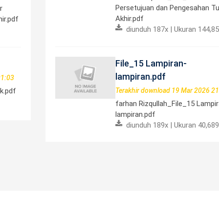
Persetujuan dan Pengesahan T
r
Akhir.pdf
ir.pdf
diunduh 187x | Ukuran 144,8
File_15 Lampiran-
lampiran.pdf
01:03
k.pdf
Terakhir download 19 Mar 2026 21
farhan Rizqullah_File_15 Lampi
lampiran.pdf
diunduh 189x | Ukuran 40,689