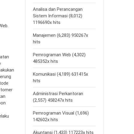
Analisa dan Perancangan
Sistem Informasi (8,012)
1196690x hits
 Web.
Manajemen (6,283) 950267x
hits
Pemrograman Web (4,302)
latan
485352x hits
e
elakukan
Komunikasi (4,189) 631415x
derung
hits
etode
ustomer
Administrasi Perkantoran
kan
(2,557) 458247x hits
pon
Pemrograman Visual (1,696)
elaku
142602x hits
Akuntansi (1,433) 117223x hits