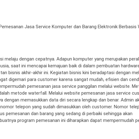
 Pemesanan Jasa Service Komputer dan Barang Elektronik Berbasis
rmasi melaju dengan cepatnya. Adapun komputer yang merupakan pera
sia, saat ini mencapai kemajuan baik di dalam pembuatan hardwar
n bisnis akhir-akhir ini. Kegiatan bisnis kini beradaptasi dengan m
i sangat digemari para customer karena sangat mudah, efisien dan cen
uk mempermudah pemesanan jasa service panggilan melalui website. M
dalah metode waterfall. Melalui website pemesanan jasa service c
 dengan memasukkan data diri secara lengkap dan benar. Admin a
ke nomor telepon yang sudah dimasukkan oleh customer. Nomor tele
us pemesanan dan barang yang sedang di perbaiki sehingga akan
buatnya program pemesanan ini diharapkan dapat mempermudah p