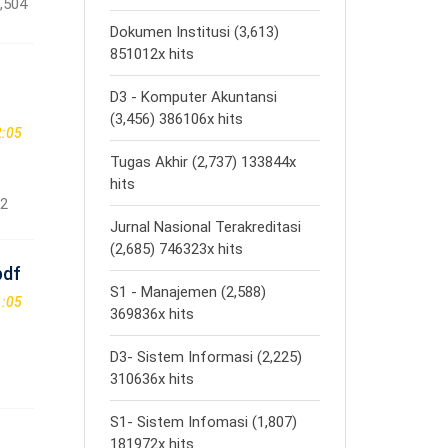
,504
Dokumen Institusi (3,613)
851012x hits
D3 - Komputer Akuntansi
(3,456) 386106x hits
2:05
Tugas Akhir (2,737) 133844x
hits
22
Jurnal Nasional Terakreditasi
(2,685) 746323x hits
pdf
S1 - Manajemen (2,588)
1:05
369836x hits
D3- Sistem Informasi (2,225)
310636x hits
S1- Sistem Infomasi (1,807)
181972x hits