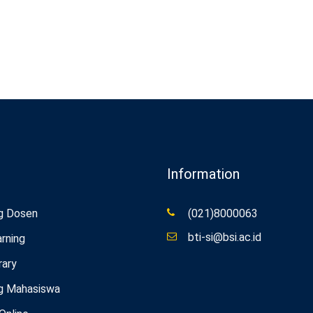
Information
g Dosen
(021)8000063
bti-si@bsi.ac.id
rning
rary
g Mahasiswa