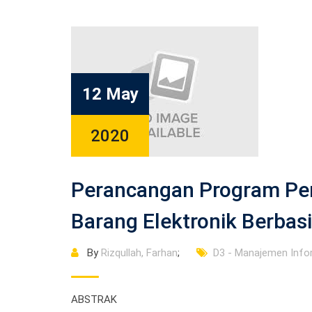
12 May
2020
Perancangan Program Pe
Barang Elektronik Berbas
By
Rizqullah, Farhan
;
D3 - Manajemen Info
ABSTRAK