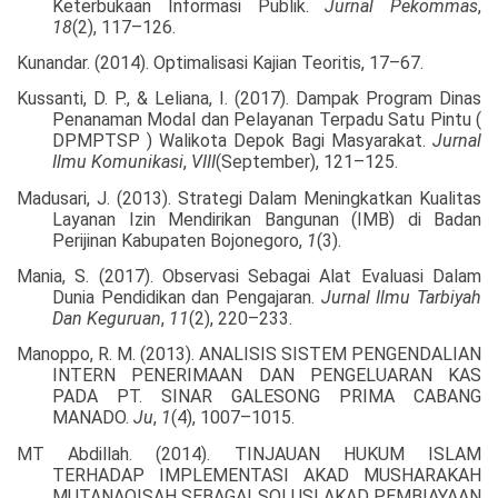
Keterbukaan Informasi Publik.
Jurnal Pekommas
,
18
(2), 117–126.
Kunandar. (2014). Optimalisasi Kajian Teoritis, 17–67.
Kussanti, D. P., & Leliana, I. (2017). Dampak Program Dinas
Penanaman Modal dan Pelayanan Terpadu Satu Pintu (
DPMPTSP ) Walikota Depok Bagi Masyarakat.
Jurnal
Ilmu Komunikasi
,
VIII
(September), 121–125.
Madusari, J. (2013). Strategi Dalam Meningkatkan Kualitas
Layanan Izin Mendirikan Bangunan (IMB) di Badan
Perijinan Kabupaten Bojonegoro,
1
(3).
Mania, S. (2017). Observasi Sebagai Alat Evaluasi Dalam
Dunia Pendidikan dan Pengajaran.
Jurnal Ilmu Tarbiyah
Dan Keguruan
,
11
(2), 220–233.
Manoppo, R. M. (2013). ANALISIS SISTEM PENGENDALIAN
INTERN PENERIMAAN DAN PENGELUARAN KAS
PADA PT. SINAR GALESONG PRIMA CABANG
MANADO.
Ju
,
1
(4), 1007–1015.
MT Abdillah. (2014). TINJAUAN HUKUM ISLAM
TERHADAP IMPLEMENTASI AKAD MUSHARAKAH
MUTANAQISAH SEBAGAI SOLUSI AKAD PEMBIAYAAN