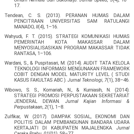
17.
Tendean, C. S. (2013). PERANAN HUMAS DALAM
PENCITRAAN UNIVERSITAS SAM RATULANGI
MANADO,
II
(4), 1–16.
Wahyudi, F. T. (2015). STRATEGI KOMUNIKASI HUMAS
PEMERINTAH KOTA MAKASSAR DALAM
MENYOSIALISASIKAN PROGRAM MAKASSAR TIDAK
RANTASA, 1–106.
Wardani, S., & Puspitasari, M. (2014). AUDIT TATA KELOLA
TEKNOLOGI INFORMASI MENGUNAKAN FRAMEWORK
COBIT DENGAN MODEL MATURITY LEVEL ( STUDI
KASUS FAKULTAS ABC ).
Jurnal Teknologi
,
7
(1), 38–46.
Wibowo, S. S., Komariah, N., & Kurniasih, N. (2014).
STRATEGI PROMOSI PERPUSTAKAAN SEKRETARIAT
JENDERAL DEWAN.
Jurnal Kajian Informasi &
Perpustakaan
,
2
(1), 1–8.
Zulfikar, W. (2017). DAMPAK SOSIAL, EKONOMI DAN
POLITIS DALAM PEMBANGUNAN BANDARA UDARA
KERTAJATI DI KABUPATEN MAJALENGKA.
Jurnal
Caraka Prabu
,
01
(01), 58–77.