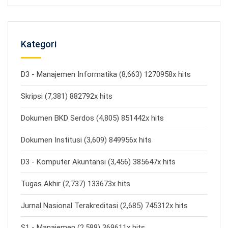
Kategori
D3 - Manajemen Informatika (8,663) 1270958x hits
Skripsi (7,381) 882792x hits
Dokumen BKD Serdos (4,805) 851442x hits
Dokumen Institusi (3,609) 849956x hits
D3 - Komputer Akuntansi (3,456) 385647x hits
Tugas Akhir (2,737) 133673x hits
Jurnal Nasional Terakreditasi (2,685) 745312x hits
S1 - Manajemen (2,588) 369611x hits