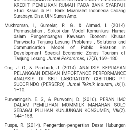
KREDIT PEMILIKAN RUMAH PADA BANK SYARI’AH:
Studi Kasus di PT. Bank Muamalat Indonesia Cabang
Surabaya. Diss. UIN Sunan Amp.
Mukhroman, I., Gumelar, R. G., & Ahmad, I. (2014).
Permasalahan , Solusi dan Model Komunikasi Humas
dalam Pengembangan Kawasan Ekonomi Khusus
Pariwisata Tanjung Lesung Problems , Solutions and
Communication Model of Public Relation in
Development Special Economic Zones Tourism of
Tanjung Lesung.
Jurnal Pekommas
,
17
(3), 169–180.
Ong, J. O., & Pambudi, J. (2014). ANALISIS KEPUASAN
PELANGGAN DENGAN IMPORTANCE PERFORMANCE
ANALYSIS DI SBU LABORATORY CIBITUNG PT
SUCOFINDO (PERSERO).
Jurnal Teknik Industri
,
IX
(1),
1–10.
Purwaningsih, E. S., & Purworini, D. (2016). PERAN IMC
DALAM PEMILIHAN MOMMILK MANAHAN SOLO
SEBAGAI PILIHAN KUNJUNGAN KONSUMEN,
VIII
(2),
144–158.
Puspa, R. (2014). Pengertian-pengertian Dasar Hubungan