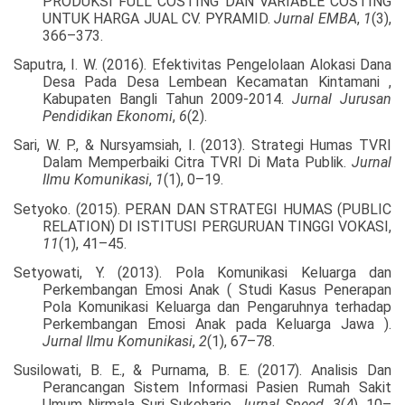
PRODUKSI FULL COSTING DAN VARIABLE COSTING
UNTUK HARGA JUAL CV. PYRAMID.
Jurnal EMBA
,
1
(3),
366–373.
Saputra, I. W. (2016). Efektivitas Pengelolaan Alokasi Dana
Desa Pada Desa Lembean Kecamatan Kintamani ,
Kabupaten Bangli Tahun 2009-2014.
Jurnal Jurusan
Pendidikan Ekonomi
,
6
(2).
Sari, W. P., & Nursyamsiah, I. (2013). Strategi Humas TVRI
Dalam Memperbaiki Citra TVRI Di Mata Publik.
Jurnal
Ilmu Komunikasi
,
1
(1), 0–19.
Setyoko. (2015). PERAN DAN STRATEGI HUMAS (PUBLIC
RELATION) DI ISTITUSI PERGURUAN TINGGI VOKASI,
11
(1), 41–45.
Setyowati, Y. (2013). Pola Komunikasi Keluarga dan
Perkembangan Emosi Anak ( Studi Kasus Penerapan
Pola Komunikasi Keluarga dan Pengaruhnya terhadap
Perkembangan Emosi Anak pada Keluarga Jawa ).
Jurnal Ilmu Komunikasi
,
2
(1), 67–78.
Susilowati, B. E., & Purnama, B. E. (2017). Analisis Dan
Perancangan Sistem Informasi Pasien Rumah Sakit
Umum Nirmala Suri Sukoharjo.
Jurnal Speed
,
3
(4), 10–