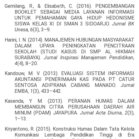
Gemilang, R., & Elisabeth, C. (2016). PENGEMBANGAN
BOOKLET SEBAGAI MEDIA LAYANAN INFORMASI
UNTUK PEMAHAMAN GAYA HIDUP HEDONISME
SISWA KELAS XI DI SMAN 3 SIDOARJO.
Jurnal BK
Unesa
,
6
(3), 3–9.
Harini, I. N. (2014). MANAJEMEN HUBUNGAN MASYARAKAT
DALAM UPAYA PENINGKATAN PENCITRAAN
SEKOLAH (STUDI KASUS DI SMP AL HIKMAH
SURABAYA).
Jurnal Inspirasi Manajemen Pendidikan
,
4
(4), 8–20.
Kandouw, M. V. (2013). EVALUASI SISTEM INFORMASI
AKUNTANSI PENERIMAAN KAS PADA P.T CATUR
SENTOSA ADIPRANA CABANG MANADO.
Jurnal
EMBA
,
1
(3), 433–442.
Kasenda, Y. M. (2013). PERANAN HUMAS DALAM
MEMBANGUN CITRA PERUSAHAAN DAERAH AIR
MINUM (PDAM) JAYAPURA.
Jurnal Acta Diurna
,
2
(3),
1–13.
Kriyantono, R. (2015). Konstruksi Humas Dalam Tata Kelola
Komunikasi Lembaga Pendidikan Tinggi di Era