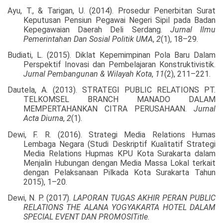
Ayu, T., & Tarigan, U. (2014). Prosedur Penerbitan Surat
Keputusan Pensiun Pegawai Negeri Sipil pada Badan
Kepegawaian Daerah Deli Serdang.
Jurnal Ilmu
Pemerintahan Dan Sosial Politik UMA
,
2
(1), 18–29.
Budiati, L. (2015). Diklat Kepemimpinan Pola Baru Dalam
Perspektif Inovasi dan Pembelajaran Konstruktivistik.
Jurnal Pembangunan & Wilayah Kota
,
11
(2), 211–221.
Dautela, A. (2013). STRATEGI PUBLIC RELATIONS PT.
TELKOMSEL BRANCH MANADO DALAM
MEMPERTAHANKAN CITRA PERUSAHAAN.
Jurnal
Acta Diurna
,
2
(1).
Dewi, F. R. (2016). Strategi Media Relations Humas
Lembaga Negara (Studi Deskriptif Kualitatif Strategi
Media Relations Hupmas KPU Kota Surakarta dalam
Menjalin Hubungan dengan Media Massa Lokal terkait
dengan Pelaksanaan Pilkada Kota Surakarta Tahun
2015), 1–20.
Dewi, N. P. (2017).
LAPORAN TUGAS AKHIR PERAN PUBLIC
RELATIONS THE ALANA YOGYAKARTA HOTEL DALAM
SPECIAL EVENT DAN PROMOSITitle
.