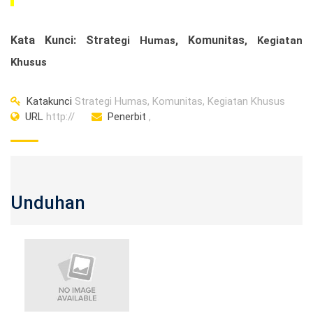
K
ata
K
un
c
i:
S
t
r
at
e
,
K
omunitas
gi Humas
, Kegiatan
Khusus
Katakunci
Strategi Humas, Komunitas, Kegiatan Khusus
URL
http://
Penerbit
,
Unduhan