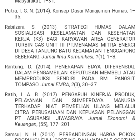
Masyarakat, 1–31.
Putra, I. G. N. (2014). Konsep Dasar Manajemen Humas, 1–
35.
Rabilzani, S. (2013). STRATEGI HUMAS DALAM
SOSIALISASI KESELAMATAN DAN KESEHATAN
KERJA (K3) BAGI KARYAWAN AREA GENERATOR
TURBIN GAS UNIT III PT.MENAMAS MITRA ENERGI
DI DESA TANJUNG BATU KECAMATAN TENGGARONG
SEBERANG.
Jurnal Ilmu Komunikasi
,
1
(1), 1–8.
Rantung, D. (2014). PENERAPAN BIAYA DIFERENSIAL
DALAM PENGAMBILAN KEPUTUSAN MEMBELI ATAU
MEMPRODUKSI SENDIRI PADA RM. PANGSIT
TOMPASO.
Jurnal EMBA
,
2
(3), 30–37.
Ratih, I. A. B. (2017). PENGARUH KINERJA PRODUK,
PELAYANAN DAN SUMBERDAYA MANUSIA
TERHADAP NIAT PEMBELIAN ULANG MELALUI
CITRA PERUSAHAAN DAN KEPUASAN PELANGGAN
PT ASURANSI JIWASRAYA.
Jurnal Ekonomi &
Keuangan
, (55), 177–201.
Samsul, N. H. (2013). PERBANDINGAN HARGA POKOK