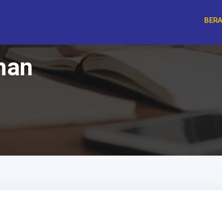
BER
han