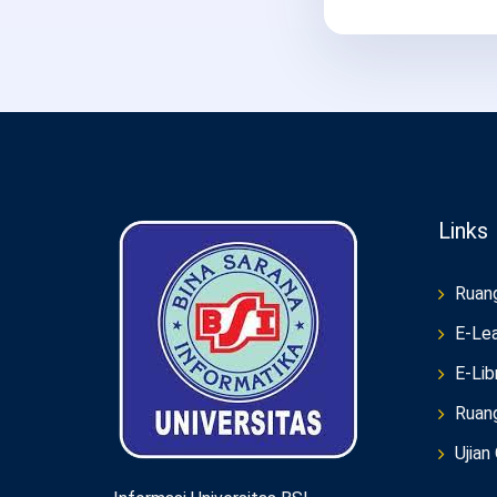
Links
Ruan
E-Lea
E-Lib
Ruan
Ujian