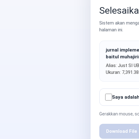
Selesaika
Sistem akan mengak
halaman ini.
jurnal implem
baitul muhajiri
Alias: Just SI U
Ukuran: 7,391.3
Saya adalah
Gerakkan mouse, scr
Download File