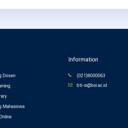
Information
g Dosen
(021)8000063
bti-si@bsi.ac.id
rning
rary
g Mahasiswa
 Online