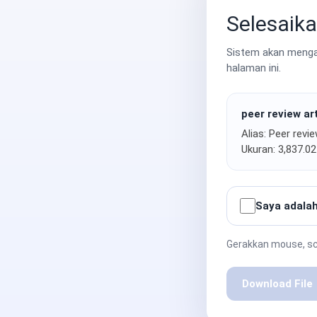
Selesaika
Sistem akan mengak
halaman ini.
peer review art
Alias: Peer revie
Ukuran: 3,837.0
Saya adalah
Gerakkan mouse, scr
Download File