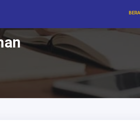
BER
han