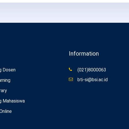
Information
g Dosen
(021)8000063
bti-si@bsi.ac.id
rning
rary
g Mahasiswa
 Online