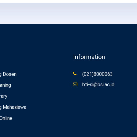
Information
g Dosen
(021)8000063
bti-si@bsi.ac.id
rning
rary
g Mahasiswa
 Online