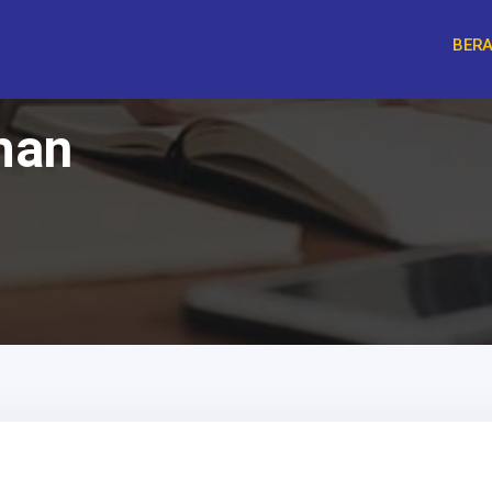
BER
han