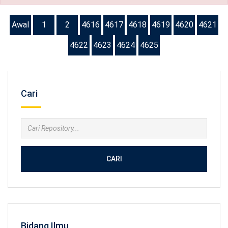
Awal
1
2
4616
4617
4618
4619
4620
4621
4622
4623
4624
4625
Cari
CARI
Bidang Ilmu