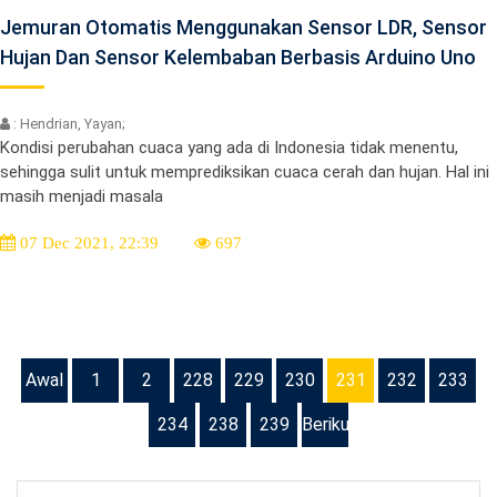
Jemuran Otomatis Menggunakan Sensor LDR, Sensor
Hujan Dan Sensor Kelembaban Berbasis Arduino Uno
: Hendrian, Yayan;
Kondisi perubahan cuaca yang ada di Indonesia tidak menentu,
sehingga sulit untuk memprediksikan cuaca cerah dan hujan. Hal ini
masih menjadi masala
07 Dec 2021, 22:39
697
Awal
1
2
228
229
230
231
232
233
234
238
239
Berikutnya