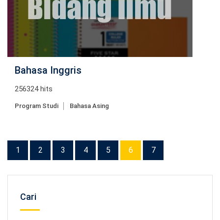
Bahasa Inggris
256324 hits
Program Studi
Bahasa Asing
1
2
3
4
5
6
7
Cari