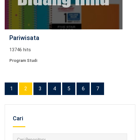
Pariwisata
13746 hits
Program Studi
1
2
3
4
5
6
7
Cari