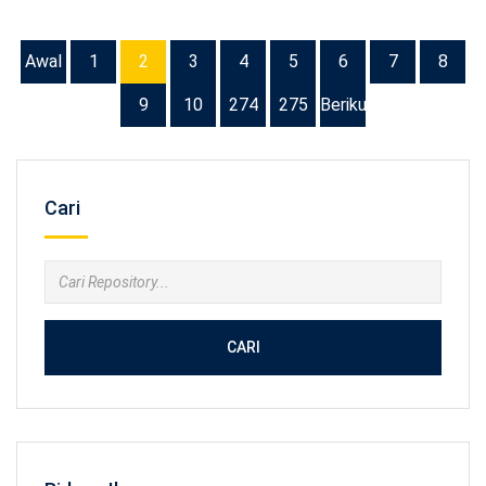
Awal
1
2
3
4
5
6
7
8
9
10
274
275
Berikutnya
Cari
CARI