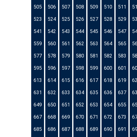
505
506
507
508
509
510
511
5
523
524
525
526
527
528
529
5
541
542
543
544
545
546
547
5
559
560
561
562
563
564
565
5
577
578
579
580
581
582
583
5
595
596
597
598
599
600
601
6
613
614
615
616
617
618
619
6
631
632
633
634
635
636
637
6
649
650
651
652
653
654
655
6
667
668
669
670
671
672
673
6
685
686
687
688
689
690
691
6