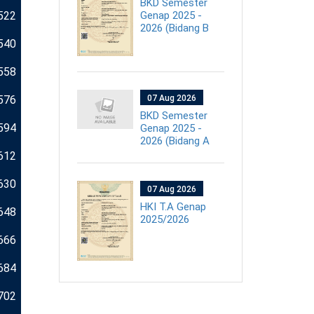
BKD Semester
Genap 2025 -
522
2026 (Bidang B
540
558
576
07 Aug 2026
BKD Semester
594
Genap 2025 -
2026 (Bidang A
612
630
07 Aug 2026
HKI T.A Genap
648
2025/2026
666
684
702