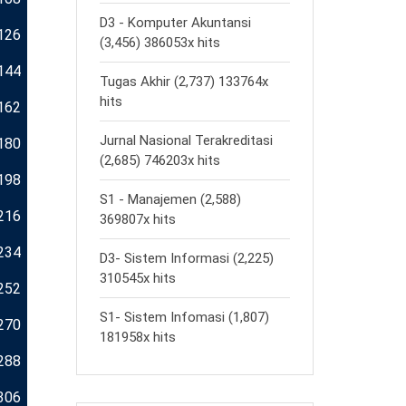
D3 - Komputer Akuntansi
126
(3,456) 386053x hits
144
Tugas Akhir (2,737) 133764x
hits
162
Jurnal Nasional Terakreditasi
180
(2,685) 746203x hits
198
S1 - Manajemen (2,588)
216
369807x hits
234
D3- Sistem Informasi (2,225)
310545x hits
252
S1- Sistem Infomasi (1,807)
270
181958x hits
288
306