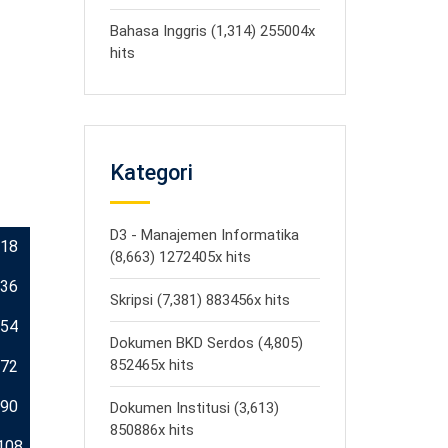
Bahasa Inggris (1,314) 255004x
hits
Kategori
D3 - Manajemen Informatika
18
(8,663) 1272405x hits
36
Skripsi (7,381) 883456x hits
54
Dokumen BKD Serdos (4,805)
852465x hits
72
90
Dokumen Institusi (3,613)
850886x hits
108