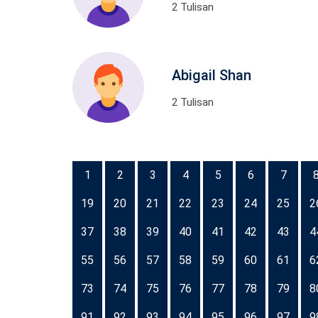
2 Tulisan
Abigail Shan
2 Tulisan
1
2
3
4
5
6
7
19
20
21
22
23
24
25
2
37
38
39
40
41
42
43
4
55
56
57
58
59
60
61
6
73
74
75
76
77
78
79
8
91
92
93
94
95
96
97
9