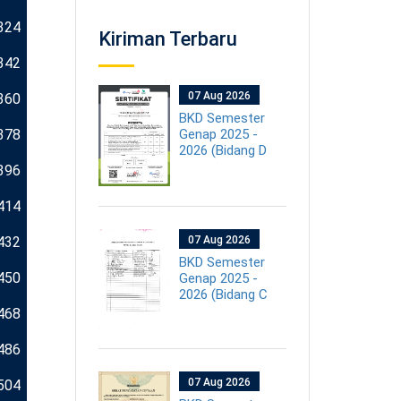
324
Kiriman Terbaru
342
07 Aug 2026
360
BKD Semester
378
Genap 2025 -
2026 (Bidang D
396
414
432
07 Aug 2026
BKD Semester
450
Genap 2025 -
2026 (Bidang C
468
486
07 Aug 2026
504