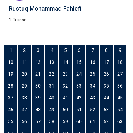
Rustuq Mohammad Fahlefi
1 Tulisan
1
2
3
4
5
6
7
8
9
10
11
12
13
14
15
16
17
18
19
20
21
22
23
24
25
26
27
28
29
30
31
32
33
34
35
36
37
38
39
40
41
42
43
44
45
46
47
48
49
50
51
52
53
54
55
56
57
58
59
60
61
62
63