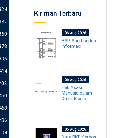
324
Kiriman Terbaru
342
06 Aug 2026
360
BAP Audit sistem
378
informasi
396
414
06 Aug 2026
432
Hak Asasi
Manusia dalam
450
Dunia Bisnis
468
486
06 Aug 2026
504
Data BKD Serdos