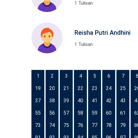
1 Tulisan
Reisha Putri Andhini
1 Tulisan
1
2
3
4
5
6
7
19
20
21
22
23
24
25
2
37
38
39
40
41
42
43
4
55
56
57
58
59
60
61
6
73
74
75
76
77
78
79
8
91
92
93
94
95
96
97
9