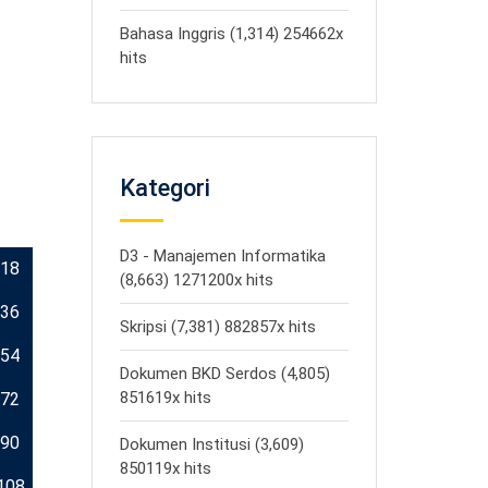
Bahasa Inggris (1,314) 254662x
hits
Kategori
D3 - Manajemen Informatika
18
(8,663) 1271200x hits
36
Skripsi (7,381) 882857x hits
54
Dokumen BKD Serdos (4,805)
851619x hits
72
90
Dokumen Institusi (3,609)
850119x hits
108