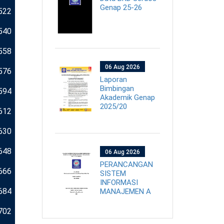
Genap 25-26
522
540
558
06 Aug 2026
576
Laporan
Bimbingan
594
Akademik Genap
2025/20
612
630
648
06 Aug 2026
PERANCANGAN
666
SISTEM
INFORMASI
684
MANAJEMEN A
702