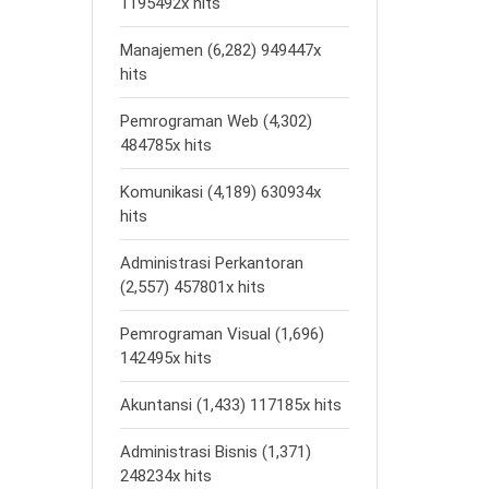
1195492x hits
Manajemen (6,282) 949447x
hits
Pemrograman Web (4,302)
484785x hits
Komunikasi (4,189) 630934x
hits
Administrasi Perkantoran
(2,557) 457801x hits
Pemrograman Visual (1,696)
142495x hits
Akuntansi (1,433) 117185x hits
Administrasi Bisnis (1,371)
248234x hits