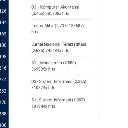
D3 - Komputer Akuntansi
126
(3,456) 385706x hits
144
Tugas Akhir (2,737) 133687x
hits
162
Jurnal Nasional Terakreditasi
180
(2,685) 745484x hits
198
S1 - Manajemen (2,588)
216
369635x hits
234
D3- Sistem Informasi (2,225)
310374x hits
252
S1- Sistem Infomasi (1,807)
270
181844x hits
288
306